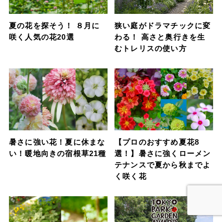
夏の花を探そう！ ８月に
狭い庭がドラマチックに変
咲く人気の花20選
わる！ 高さと奥行きを生
むトレリスの使い方
暑さに強い花！夏に休まな
【プロのおすすめ夏花8
い！暖地向きの宿根草21種
選！】暑さに強くローメン
テナンスで夏から秋までよ
く咲く花