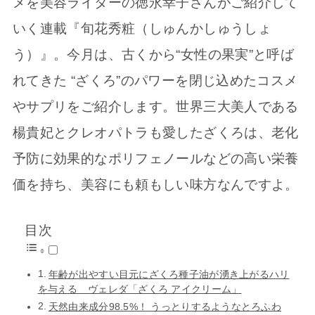
メを美容ライターの徳永幸子さんがご紹介して
いく連載『旬花秀粧（しゅんかしゅうしょ
う）』。今月は、古くから“女性の果実”と呼ば
れてきた “ざくろ”のパワーを閉じ込めたコスメ
やサプリをご紹介します。世界三大美人である
楊貴妃とクレオパトラも愛したざくろは、老化
予防に効果的なポリフェノールなどの高い栄養
価を持ち、美容にも頼もしい味方なんですよ。
目次
年齢が出やすい目元にざくろ種子油が湧き上がるハリ
を与える ヴェレダ「ざくろ アイクリーム」
天然由来成分98.5%！ うっとりするようなとろふわ