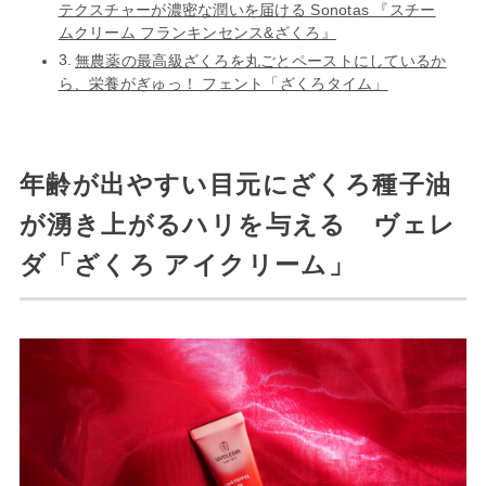
テクスチャーが濃密な潤いを届ける Sonotas 『スチー
ムクリーム フランキンセンス&ざくろ』
無農薬の最高級ざくろを丸ごとペーストにしているか
ら、栄養がぎゅっ！ フェント「ざくろタイム」
年齢が出やすい目元にざくろ種子油
が湧き上がるハリを与える ヴェレ
ダ「ざくろ アイクリーム」