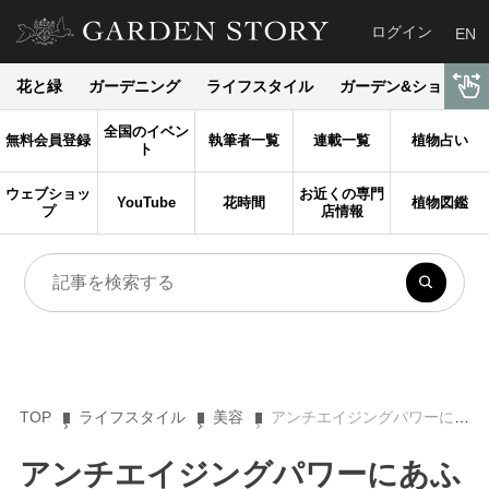
ログイン
EN
花と緑
ガーデニング
ライフスタイル
ガーデン&ショップ
全国のイベン
無料会員登録
執筆者一覧
連載一覧
植物占い
ト
ウェブショッ
お近くの専門
YouTube
花時間
植物図鑑
プ
店情報
TOP
ライフスタイル
美容
アンチエイジングパワーにあふれた女性の味方「ざくろ」のコスメ＆サプリ３選［旬花秀粧］
アンチエイジングパワーにあふ