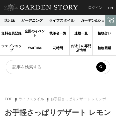
ログイン
EN
花と緑
ガーデニング
ライフスタイル
ガーデン&ショップ
全国のイベン
無料会員登録
執筆者一覧
連載一覧
植物占い
ト
ウェブショッ
お近くの専門
YouTube
花時間
植物図鑑
プ
店情報
TOP
ライフスタイル
お手軽さっぱりデザート レモンポセット【The Pudding Party Tomoのイギリス菓子便り】
お手軽さっぱりデザート レモン