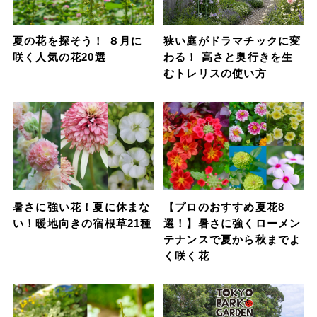
夏の花を探そう！ ８月に
狭い庭がドラマチックに変
咲く人気の花20選
わる！ 高さと奥行きを生
むトレリスの使い方
暑さに強い花！夏に休まな
【プロのおすすめ夏花8
い！暖地向きの宿根草21種
選！】暑さに強くローメン
テナンスで夏から秋までよ
く咲く花