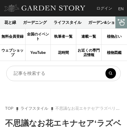
ログイン
EN
花と緑
ガーデニング
ライフスタイル
ガーデン&ショップ
全国のイベン
無料会員登録
執筆者一覧
連載一覧
植物占い
ト
ウェブショッ
お近くの専門
YouTube
花時間
植物図鑑
プ
店情報
TOP
ライフスタイル
不思議なお花エキナセア‘ラズベリートラッフル’ 春夏秋冬 旬の花を探しに Vol.38
不思議なお花エキナセア‘ラズベ