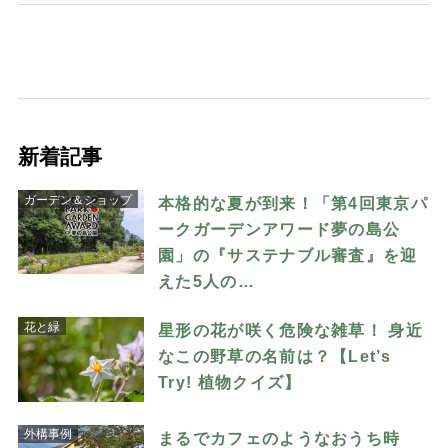
新着記事
ガーデン＆ショップ
本格的な夏が到来！「第4回東京パ
ークガーデンアワード夢の島公
園」の『サステナブル審査』を迎
えた5人の…
花と緑
星形の花が咲く危険な雑草！ 身近
なこの野草の名前は？【Let’s
Try! 植物クイズ】
外構事例
まるでカフェのようなおうち時