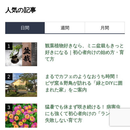
人気の記事
日間
週間
月間
観葉植物好きなら、ミニ盆栽もきっと
1
好きになる｜初心者向けの始め方・育
て方
まるでカフェのようなおうち時間！
2
ピザ窯＆野鳥が訪れる「緑とDIYに囲
まれた家」をご案内
猛暑でも休まず咲き続ける！ 病害虫
3
にも強くて初心者向けの「ランタナ」
失敗しない育て方