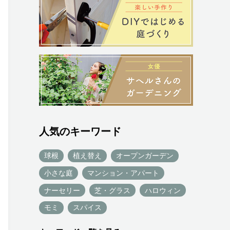
人気のキーワード
球根
植え替え
オープンガーデン
小さな庭
マンション・アパート
ナーセリー
芝・グラス
ハロウィン
モミ
スパイス