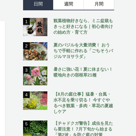
日間
週間
月間
観葉植物好きなら、ミニ盆栽も
1
きっと好きになる｜初心者向け
の始め方・育て方
夏のバジルを大量消費！ おう
2
ちで手軽に作れる「ごちそうバ
ジルマヨサラダ」
暑さに強い花！夏に休まない！
3
暖地向きの宿根草21種
【8月の庭仕事】猛暑・台風・
4
水不足を乗り切る！ 今すぐや
るべき観葉・多肉・草花の夏越
しケア
【チャドクガ警告】成虫を見た
5
ら要注意！ 7月下旬から始まる
「第2波」を防ぐ庭の対策