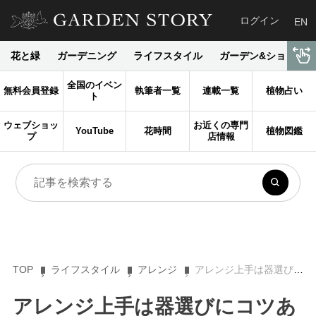
ログイン
EN
花と緑
ガーデニング
ライフスタイル
ガーデン&ショップ
全国のイベン
無料会員登録
執筆者一覧
連載一覧
植物占い
ト
ウェブショッ
お近くの専門
YouTube
花時間
植物図鑑
プ
店情報
TOP
ライフスタイル
アレンジ
アレンジ上手は器選びにコツあり！ ぽったり型の花器にレモンイエローの春の花活け
アレンジ上手は器選びにコツあ