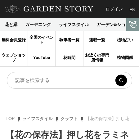
ログイン
EN
花と緑
ガーデニング
ライフスタイル
ガーデン&ショップ
全国のイベン
無料会員登録
執筆者一覧
連載一覧
植物占い
ト
ウェブショッ
お近くの専門
YouTube
花時間
植物図鑑
プ
店情報
TOP
ライフスタイル
クラフト
【花の保存法】押し花をラミネート加工して思い出を残そう！
【花の保存法】押し花をラミネ