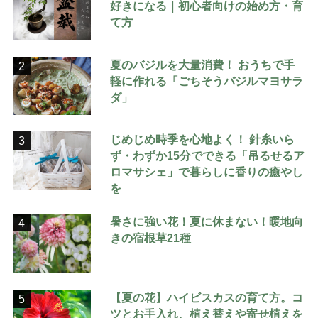
好きになる｜初心者向けの始め方・育
て方
夏のバジルを大量消費！ おうちで手
2
軽に作れる「ごちそうバジルマヨサラ
ダ」
じめじめ時季を心地よく！ 針糸いら
3
ず・わずか15分でできる「吊るせるア
ロマサシェ」で暮らしに香りの癒やし
を
暑さに強い花！夏に休まない！暖地向
4
きの宿根草21種
【夏の花】ハイビスカスの育て方。コ
5
ツとお手入れ、植え替えや寄せ植えを