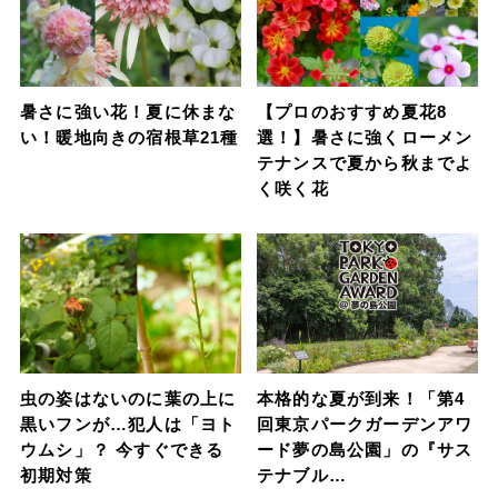
暑さに強い花！夏に休まな
【プロのおすすめ夏花8
い！暖地向きの宿根草21種
選！】暑さに強くローメン
テナンスで夏から秋までよ
く咲く花
虫の姿はないのに葉の上に
本格的な夏が到来！「第4
黒いフンが…犯人は「ヨト
回東京パークガーデンアワ
ウムシ」？ 今すぐできる
ード夢の島公園」の『サス
初期対策
テナブル…