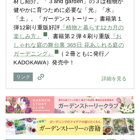
材し紹介。「３and garden」の３は植物が
健やかに育つために必要な「光」「水」
「土」。「ガーデンストーリー」書籍第１
弾12刷り重版好評
『植物と暮らす12カ月の
楽しみ方』
、書籍第２弾４刷り重版
『お
しゃれな庭の舞台裏 365日 花あふれる庭の
ガーデニング』
（２冊ともに発行／
KADOKAWA）発売中！
リンク
詳細を見る