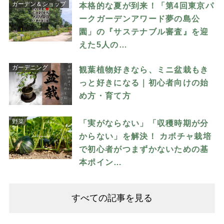
ガーデン＆ショップ
本格的な夏が到来！「第4回東京パ
ークガーデンアワード夢の島公
園」の『サステナブル審査』を迎
えた5人の…
ガーデニング
観葉植物好きなら、ミニ盆栽もき
っと好きになる｜初心者向けの始
め方・育て方
野菜
「実がならない」「収穫時期が分
からない」を解決！ カボチャ栽培
で初心者がつまずかないための基
本ポイン…
すべての記事を見る