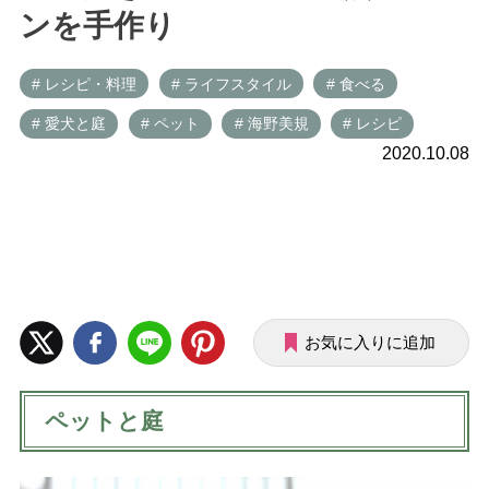
ンを手作り
# レシピ・料理
# ライフスタイル
# 食べる
# 愛犬と庭
# ペット
# 海野美規
# レシピ
2020.10.08
お気に入りに追加
ペットと庭