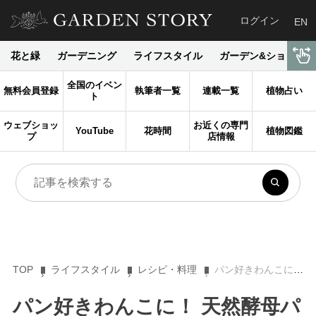
ログイン
EN
花と緑
ガーデニング
ライフスタイル
ガーデン&ショップ
全国のイベン
無料会員登録
執筆者一覧
連載一覧
植物占い
ト
ウェブショッ
お近くの専門
YouTube
花時間
植物図鑑
プ
店情報
TOP
ライフスタイル
レシピ・料理
パン好きわんこに！ 天然酵母パンを手作り
パン好きわんこに！ 天然酵母パ