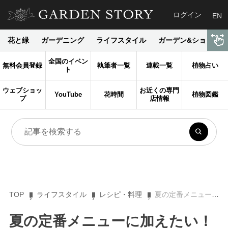
ログイン
EN
花と緑
ガーデニング
ライフスタイル
ガーデン&ショップ
全国のイベン
無料会員登録
執筆者一覧
連載一覧
植物占い
ト
ウェブショッ
お近くの専門
YouTube
花時間
植物図鑑
プ
店情報
TOP
ライフスタイル
レシピ・料理
夏の定番メニューに加えたい！ フレッシュハーブを使ったイタリアンソーセージ【ルーシーのおいしい暮らし】
夏の定番メニューに加えたい！