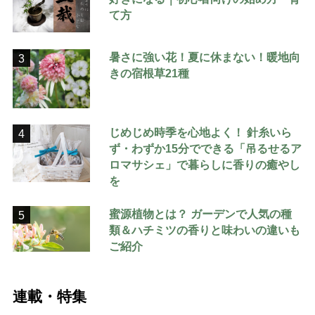
て方
暑さに強い花！夏に休まない！暖地向
3
きの宿根草21種
じめじめ時季を心地よく！ 針糸いら
4
ず・わずか15分でできる「吊るせるア
ロマサシェ」で暮らしに香りの癒やし
を
蜜源植物とは？ ガーデンで人気の種
5
類＆ハチミツの香りと味わいの違いも
ご紹介
連載・特集