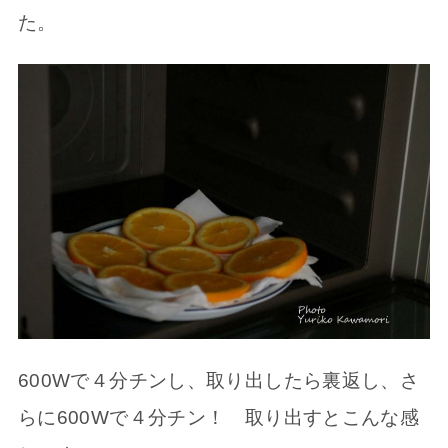
た。
600Wで４分チンし、取り出したら裏返し、さ
らに600Wで４分チン！ 取り出すとこんな感