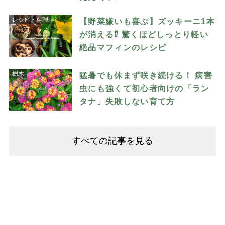
レシピ・料理
【野菜嫌いも喜ぶ】ズッキーニ1本
が消える⁉︎ 驚くほどしっとり軽い
絶品マフィンのレシピ
樹木
猛暑でも休まず咲き続ける！ 病害
虫にも強くて初心者向けの「ラン
タナ」失敗しない育て方
すべての記事を見る