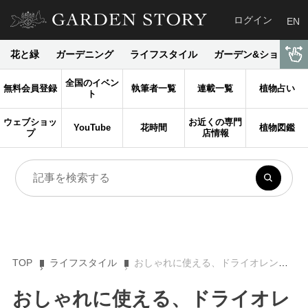
ログイン
EN
花と緑
ガーデニング
ライフスタイル
ガーデン&ショップ
全国のイベン
無料会員登録
執筆者一覧
連載一覧
植物占い
ト
ウェブショッ
お近くの専門
YouTube
花時間
植物図鑑
プ
店情報
TOP
ライフスタイル
おしゃれに使える、ドライオレンジを手作り プチプラ花コーデ Vol.31
おしゃれに使える、ドライオレ