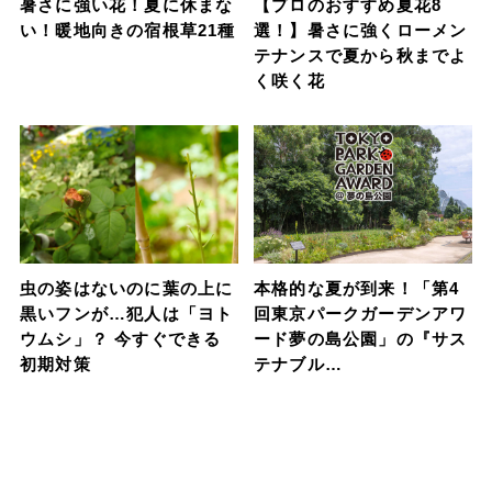
暑さに強い花！夏に休まな
【プロのおすすめ夏花8
い！暖地向きの宿根草21種
選！】暑さに強くローメン
テナンスで夏から秋までよ
く咲く花
虫の姿はないのに葉の上に
本格的な夏が到来！「第4
黒いフンが…犯人は「ヨト
回東京パークガーデンアワ
ウムシ」？ 今すぐできる
ード夢の島公園」の『サス
初期対策
テナブル…