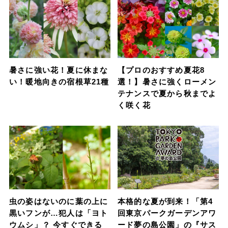
暑さに強い花！夏に休まな
【プロのおすすめ夏花8
い！暖地向きの宿根草21種
選！】暑さに強くローメン
テナンスで夏から秋までよ
く咲く花
虫の姿はないのに葉の上に
本格的な夏が到来！「第4
黒いフンが…犯人は「ヨト
回東京パークガーデンアワ
ウムシ」？ 今すぐできる
ード夢の島公園」の『サス