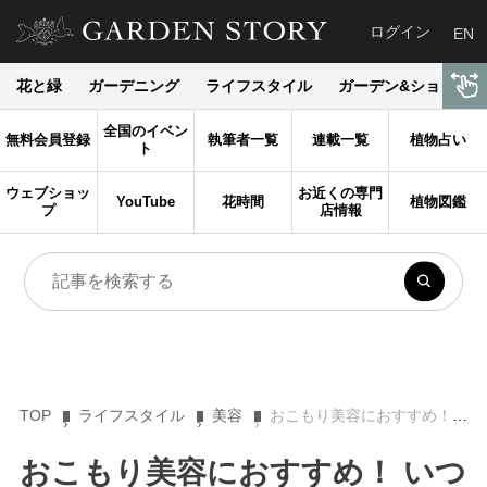
ログイン
EN
花と緑
ガーデニング
ライフスタイル
ガーデン&ショップ
全国のイベン
無料会員登録
執筆者一覧
連載一覧
植物占い
ト
ウェブショッ
お近くの専門
YouTube
花時間
植物図鑑
プ
店情報
TOP
ライフスタイル
美容
おこもり美容におすすめ！ いつものケアにプラスで、ワンランク上の美肌が叶うスペシャルコスメ３選［ボタニカルパワー］
おこもり美容におすすめ！ いつ