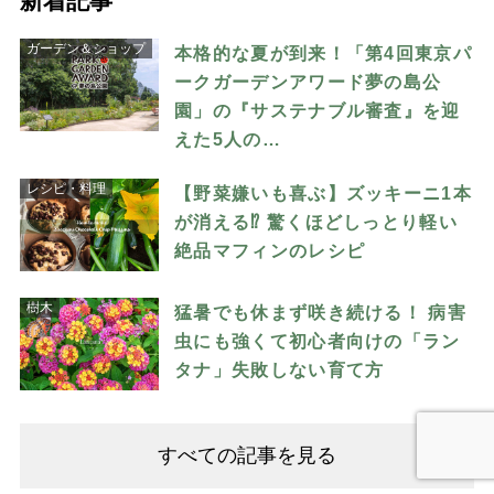
新着記事
ガーデン＆ショップ
本格的な夏が到来！「第4回東京パ
ークガーデンアワード夢の島公
園」の『サステナブル審査』を迎
えた5人の…
レシピ・料理
【野菜嫌いも喜ぶ】ズッキーニ1本
が消える⁉︎ 驚くほどしっとり軽い
絶品マフィンのレシピ
樹木
猛暑でも休まず咲き続ける！ 病害
虫にも強くて初心者向けの「ラン
タナ」失敗しない育て方
すべての記事を見る