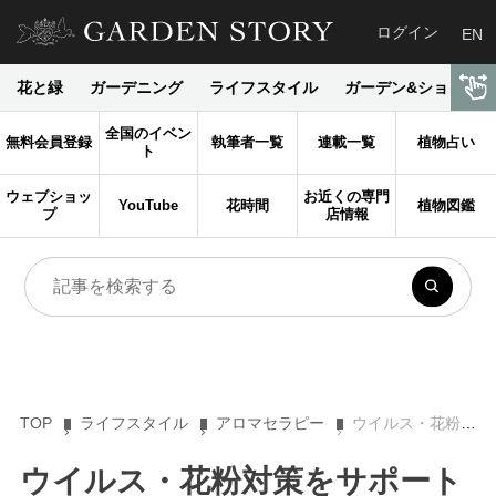
ログイン
EN
花と緑
ガーデニング
ライフスタイル
ガーデン&ショップ
全国のイベン
無料会員登録
執筆者一覧
連載一覧
植物占い
ト
ウェブショッ
お近くの専門
YouTube
花時間
植物図鑑
プ
店情報
TOP
ライフスタイル
アロマセラピー
ウイルス・花粉対策をサポートするアロマティックライフ2 ルームフレグランス前編【乙庭Styleのガーデンセラピー4】
ウイルス・花粉対策をサポート