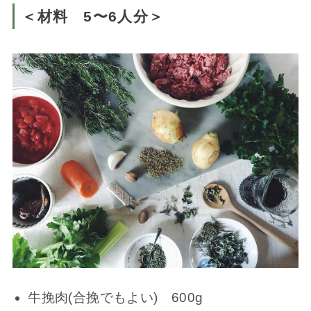
＜材料 5〜6人分＞
牛挽肉(合挽でもよい) 600g