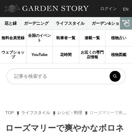
ログイン
EN
花と緑
ガーデニング
ライフスタイル
ガーデン&ショップ
全国のイベン
無料会員登録
執筆者一覧
連載一覧
植物占い
ト
ウェブショッ
お近くの専門
YouTube
花時間
植物図鑑
プ
店情報
TOP
ライフスタイル
レシピ・料理
ローズマリーで爽やかなボロネーゼソースを【ルーシーのおいしい暮らし】
ローズマリーで爽やかなボロネ