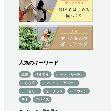
人気のキーワード
球根
植え替え
オープンガーデン
小さな庭
マンション・アパート
ナーセリー
芝・グラス
ハロウィン
モミ
スパイス