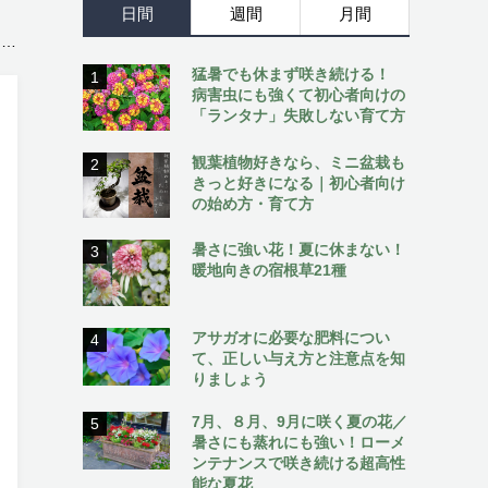
日間
週間
月間
］
猛暑でも休まず咲き続ける！
1
病害虫にも強くて初心者向けの
「ランタナ」失敗しない育て方
観葉植物好きなら、ミニ盆栽も
2
きっと好きになる｜初心者向け
の始め方・育て方
暑さに強い花！夏に休まない！
3
暖地向きの宿根草21種
アサガオに必要な肥料につい
4
て、正しい与え方と注意点を知
りましょう
7月、８月、9月に咲く夏の花／
5
暑さにも蒸れにも強い！ローメ
ンテナンスで咲き続ける超高性
能な夏花