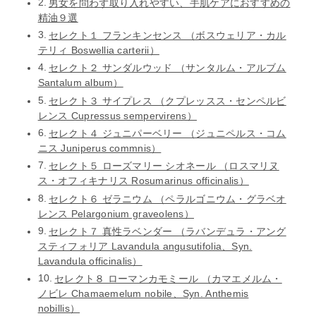
男女を問わず取り入れやすい、手肌ケアにおすすめの
精油９選
セレクト１ フランキンセンス （ボスウェリア・カル
テリィ Boswellia carterii）
セレクト２ サンダルウッド （サンタルム・アルブム
Santalum album）
セレクト３ サイプレス （クプレッスス・センペルビ
レンス Cupressus sempervirens）
セレクト４ ジュニパーベリー （ジュニペルス・コム
ニス Juniperus commnis）
セレクト５ ローズマリー シオネール （ロスマリヌ
ス・オフィキナリス Rosumarinus officinalis）
セレクト６ ゼラニウム （ペラルゴニウム・グラベオ
レンス Pelargonium graveolens）
セレクト７ 真性ラベンダー （ラバンデュラ・アング
スティフォリア Lavandula angusutifolia、Syn.
Lavandula officinalis）
セレクト８ ローマンカモミール （カマエメルム・
ノビレ Chamaemelum nobile、Syn. Anthemis
nobillis）