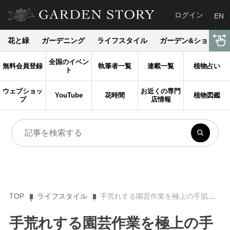
ログイン
EN
花と緑
ガーデニング
ライフスタイル
ガーデン&ショップ
全国のイベン
無料会員登録
執筆者一覧
連載一覧
植物占い
ト
ウェブショッ
お近くの専門
YouTube
花時間
植物図鑑
プ
店情報
TOP
ライフスタイル
手荒れする園芸作業を極上の手肌ケアタイムに！ ハンドクリーム活用法２ 精油・植物油編 【乙庭Styleのガーデンセラピー２】
手荒れする園芸作業を極上の手