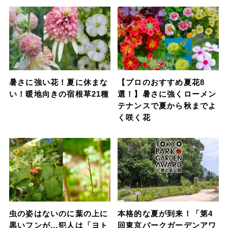
暑さに強い花！夏に休まな
【プロのおすすめ夏花8
い！暖地向きの宿根草21種
選！】暑さに強くローメン
テナンスで夏から秋までよ
く咲く花
虫の姿はないのに葉の上に
本格的な夏が到来！「第4
黒いフンが…犯人は「ヨト
回東京パークガーデンアワ