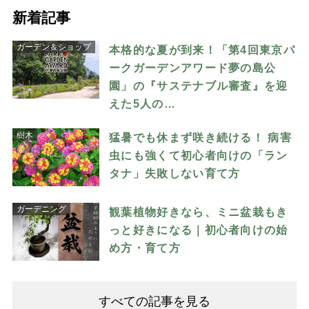
新着記事
ガーデン＆ショップ
本格的な夏が到来！「第4回東京パ
ークガーデンアワード夢の島公
園」の『サステナブル審査』を迎
えた5人の…
樹木
猛暑でも休まず咲き続ける！ 病害
虫にも強くて初心者向けの「ラン
タナ」失敗しない育て方
ガーデニング
観葉植物好きなら、ミニ盆栽もき
っと好きになる｜初心者向けの始
め方・育て方
すべての記事を見る