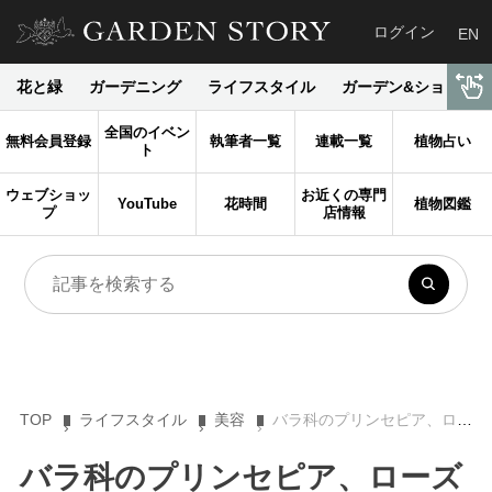
ログイン
EN
花と緑
ガーデニング
ライフスタイル
ガーデン&ショップ
全国のイベン
無料会員登録
執筆者一覧
連載一覧
植物占い
ト
ウェブショッ
お近くの専門
YouTube
花時間
植物図鑑
プ
店情報
TOP
ライフスタイル
美容
バラ科のプリンセピア、ローズヒップ、トウキンセンカ…植物の力で若々しいハリ、ツヤに導く「美容オイル」３選［ボタニカル・パワー］
バラ科のプリンセピア、ローズ