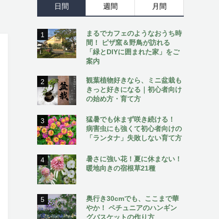
日間
週間
月間
まるでカフェのようなおうち時
1
間！ ピザ窯＆野鳥が訪れる
「緑とDIYに囲まれた家」をご
案内
観葉植物好きなら、ミニ盆栽も
2
きっと好きになる｜初心者向け
の始め方・育て方
猛暑でも休まず咲き続ける！
3
病害虫にも強くて初心者向けの
「ランタナ」失敗しない育て方
暑さに強い花！夏に休まない！
4
暖地向きの宿根草21種
奥行き30cmでも、ここまで華
5
やか！ ペチュニアのハンギン
グバスケットの作り方