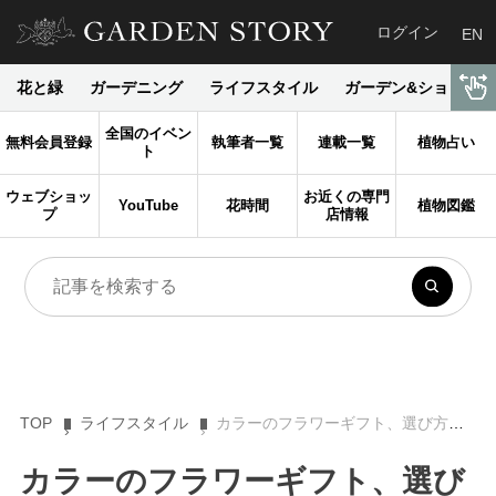
ログイン
EN
花と緑
ガーデニング
ライフスタイル
ガーデン&ショップ
全国のイベン
無料会員登録
執筆者一覧
連載一覧
植物占い
ト
ウェブショッ
お近くの専門
YouTube
花時間
植物図鑑
プ
店情報
TOP
ライフスタイル
カラーのフラワーギフト、選び方とおすすめ８選
カラーのフラワーギフト、選び