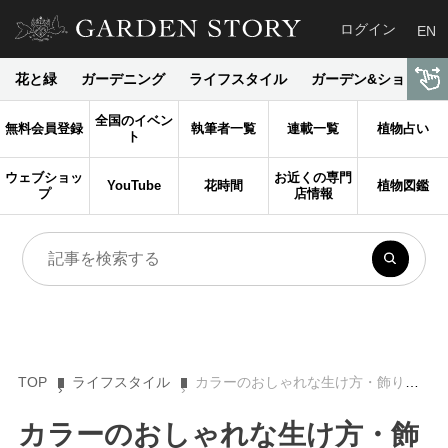
ログイン
EN
花と緑
ガーデニング
ライフスタイル
ガーデン&ショップ
全国のイベン
無料会員登録
執筆者一覧
連載一覧
植物占い
ト
ウェブショッ
お近くの専門
YouTube
花時間
植物図鑑
プ
店情報
TOP
ライフスタイル
カラーのおしゃれな生け方・飾り方。フラワーアレンジで長もちさせるコツ
カラーのおしゃれな生け方・飾