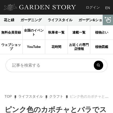
ログイン
EN
花と緑
ガーデニング
ライフスタイル
ガーデン&ショップ
全国のイベン
無料会員登録
執筆者一覧
連載一覧
植物占い
ト
ウェブショッ
お近くの専門
YouTube
花時間
植物図鑑
プ
店情報
TOP
ライフスタイル
クラフト
ピンク色のカボチャとバラでスイートなハロウィンアレンジ
ピンク色のカボチャとバラでス