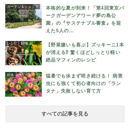
ガーデン＆ショップ
本格的な夏が到来！「第4回東京パ
ークガーデンアワード夢の島公
園」の『サステナブル審査』を迎
えた5人の…
レシピ・料理
【野菜嫌いも喜ぶ】ズッキーニ1本
が消える⁉︎ 驚くほどしっとり軽い
絶品マフィンのレシピ
樹木
猛暑でも休まず咲き続ける！ 病害
虫にも強くて初心者向けの「ラン
タナ」失敗しない育て方
すべての記事を見る