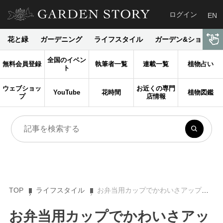
ログイン
EN
花と緑
ガーデニング
ライフスタイル
ガーデン&ショップ
全国のイベン
無料会員登録
執筆者一覧
連載一覧
植物占い
ト
ウェブショッ
お近くの専門
YouTube
花時間
植物図鑑
プ
店情報
TOP
ライフスタイル
お弁当用カップでかわいさアップ！ プチプラ花コーデ Vol.1
お弁当用カップでかわいさアッ