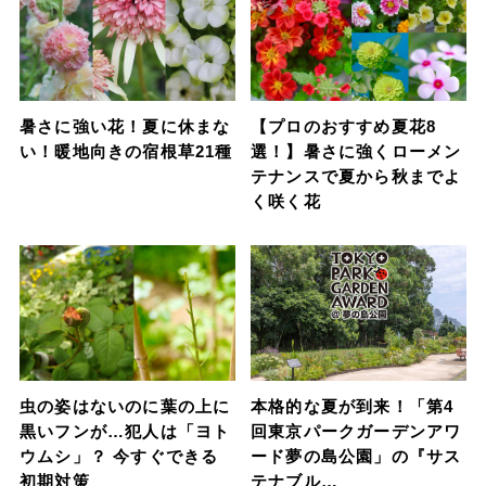
暑さに強い花！夏に休まな
【プロのおすすめ夏花8
い！暖地向きの宿根草21種
選！】暑さに強くローメン
テナンスで夏から秋までよ
く咲く花
虫の姿はないのに葉の上に
本格的な夏が到来！「第4
黒いフンが…犯人は「ヨト
回東京パークガーデンアワ
ウムシ」？ 今すぐできる
ード夢の島公園」の『サス
初期対策
テナブル…