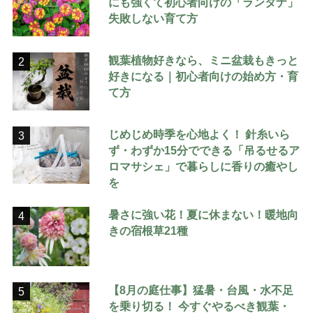
にも強くて初心者向けの「ランタナ」
失敗しない育て方
観葉植物好きなら、ミニ盆栽もきっと
2
好きになる｜初心者向けの始め方・育
て方
じめじめ時季を心地よく！ 針糸いら
3
ず・わずか15分でできる「吊るせるア
ロマサシェ」で暮らしに香りの癒やし
を
暑さに強い花！夏に休まない！暖地向
4
きの宿根草21種
【8月の庭仕事】猛暑・台風・水不足
5
を乗り切る！ 今すぐやるべき観葉・