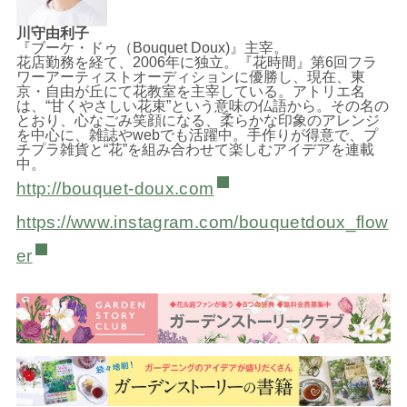
川守由利子
『ブーケ・ドゥ（Bouquet Doux)』主宰。
花店勤務を経て、2006年に独立。『花時間』第6回フラ
ワーアーティストオーディションに優勝し、現在、東
京・自由が丘にて花教室を主宰している。アトリエ名
は、“甘くやさしい花束”という意味の仏語から。その名の
とおり、心なごみ笑顔になる、柔らかな印象のアレンジ
を中心に、雑誌やwebでも活躍中。手作りが得意で、プ
チプラ雑貨と“花”を組み合わせて楽しむアイデアを連載
中。
http://bouquet-doux.com
https://www.instagram.com/bouquetdoux_flow
er