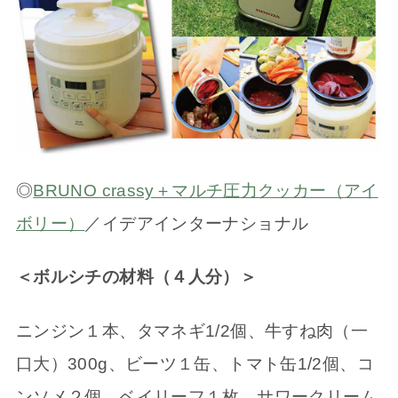
◎
BRUNO crassy＋マルチ圧力クッカー（アイ
ボリー）
／イデアインターナショナル
＜ボルシチの材料（４人分）＞
ニンジン１本、タマネギ1/2個、牛すね肉（一
口大）300g、ビーツ１缶、トマト缶1/2個、コ
ンソメ２個、ベイリーフ１枚、サワークリーム