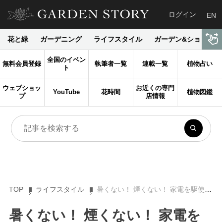
ログイン
EN
花と緑
ガーデニング
ライフスタイル
ガーデン&ショップ
全国のイベン
無料会員登録
執筆者一覧
連載一覧
植物占い
ト
ウェブショッ
お近くの専門
YouTube
花時間
植物図鑑
プ
店情報
TOP
ライフスタイル
暑くない！ 煙くない！ 家電を駆使したおしゃれキャンプ料理
暑くない！ 煙くない！ 家電を