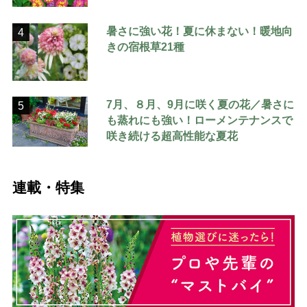
暑さに強い花！夏に休まない！暖地向
4
きの宿根草21種
7月、８月、9月に咲く夏の花／暑さに
5
も蒸れにも強い！ローメンテナンスで
咲き続ける超高性能な夏花
連載・特集