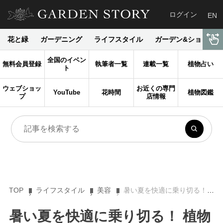
ログイン
EN
花と緑
ガーデニング
ライフスタイル
ガーデン&ショップ
全国のイベン
無料会員登録
執筆者一覧
連載一覧
植物占い
ト
ウェブショッ
お近くの専門
YouTube
花時間
植物図鑑
プ
店情報
TOP
ライフスタイル
美容
暑い夏を快適に乗り切る！ 植物の力を閉じ込めた「ひんやりコスメ」３選［ボタニカル・パワー］
暑い夏を快適に乗り切る！ 植物