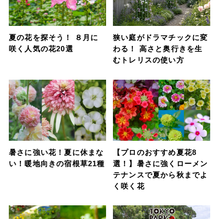
夏の花を探そう！ ８月に
狭い庭がドラマチックに変
咲く人気の花20選
わる！ 高さと奥行きを生
むトレリスの使い方
暑さに強い花！夏に休まな
【プロのおすすめ夏花8
い！暖地向きの宿根草21種
選！】暑さに強くローメン
テナンスで夏から秋までよ
く咲く花