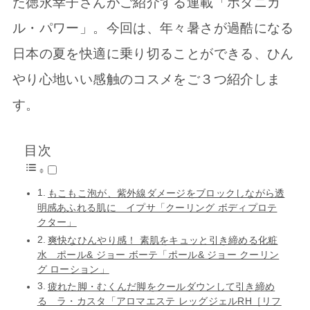
た徳永幸子さんがご紹介する連載「ボタニカ
ル・パワー」。今回は、年々暑さが過酷になる
日本の夏を快適に乗り切ることができる、ひん
やり心地いい感触のコスメをご３つ紹介しま
す。
目次
もこもこ泡が、紫外線ダメージをブロックしながら透
明感あふれる肌に イプサ「クーリング ボディプロテ
クター」
爽快なひんやり感！ 素肌をキュッと引き締める化粧
水 ポール& ジョー ボーテ「ポール& ジョー クーリン
グ ローション」
疲れた脚・むくんだ脚をクールダウンして引き締め
る ラ・カスタ「アロマエステ レッグジェルRH［リフ