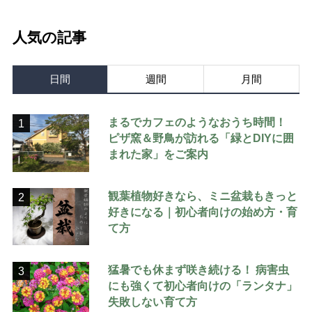
人気の記事
日間
週間
月間
まるでカフェのようなおうち時間！
1
ピザ窯＆野鳥が訪れる「緑とDIYに囲
まれた家」をご案内
観葉植物好きなら、ミニ盆栽もきっと
2
好きになる｜初心者向けの始め方・育
て方
猛暑でも休まず咲き続ける！ 病害虫
3
にも強くて初心者向けの「ランタナ」
失敗しない育て方