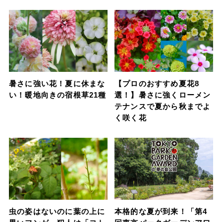
暑さに強い花！夏に休まな
【プロのおすすめ夏花8
い！暖地向きの宿根草21種
選！】暑さに強くローメン
テナンスで夏から秋までよ
く咲く花
虫の姿はないのに葉の上に
本格的な夏が到来！「第4