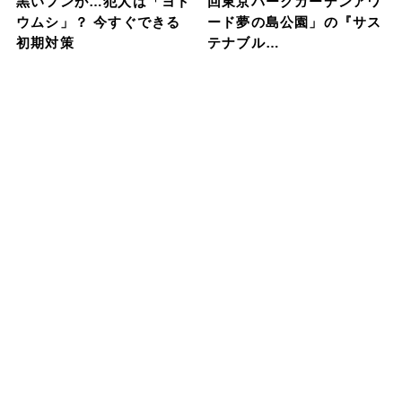
黒いフンが…犯人は「ヨト
回東京パークガーデンアワ
ウムシ」？ 今すぐできる
ード夢の島公園」の『サス
初期対策
テナブル…