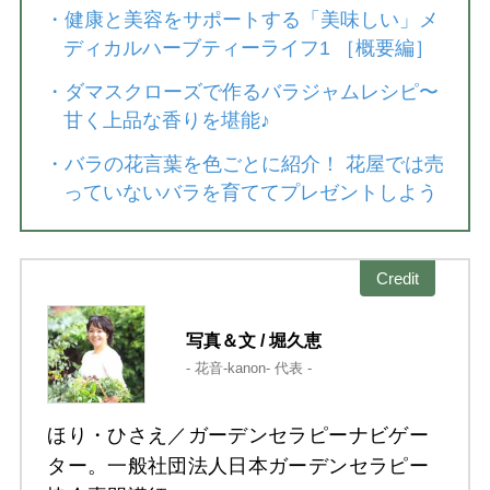
・
健康と美容をサポートする「美味しい」メ
ディカルハーブティーライフ1 ［概要編］
・
ダマスクローズで作るバラジャムレシピ〜
甘く上品な香りを堪能♪
・
バラの花言葉を色ごとに紹介！ 花屋では売
っていないバラを育ててプレゼントしよう
Credit
写真＆文 / 堀久恵
- 花音-kanon- 代表 -
ほり・ひさえ／ガーデンセラピーナビゲー
ター。一般社団法人日本ガーデンセラピー