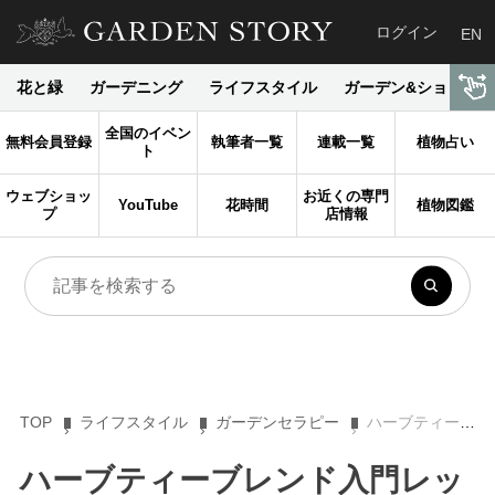
ログイン
EN
花と緑
ガーデニング
ライフスタイル
ガーデン&ショップ
全国のイベン
無料会員登録
執筆者一覧
連載一覧
植物占い
ト
ウェブショッ
お近くの専門
YouTube
花時間
植物図鑑
プ
店情報
TOP
ライフスタイル
ガーデンセラピー
ハーブティーブレンド入門レッスン【ルイボス×ローズ】
ハーブティーブレンド入門レッ