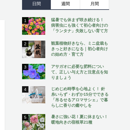
日間
週間
月間
猛暑でも休まず咲き続ける！
1
病害虫にも強くて初心者向けの
「ランタナ」失敗しない育て方
観葉植物好きなら、ミニ盆栽も
2
きっと好きになる｜初心者向け
の始め方・育て方
アサガオに必要な肥料につい
3
て、正しい与え方と注意点を知
りましょう
じめじめ時季を心地よく！ 針
4
糸いらず・わずか15分でできる
「吊るせるアロマサシェ」で暮
らしに香りの癒やしを
暑さに強い花！夏に休まない！
5
暖地向きの宿根草21種