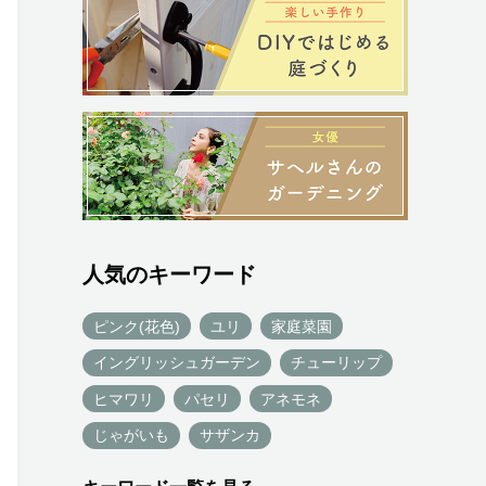
人気のキーワード
ピンク(花色)
ユリ
家庭菜園
イングリッシュガーデン
チューリップ
ヒマワリ
パセリ
アネモネ
じゃがいも
サザンカ