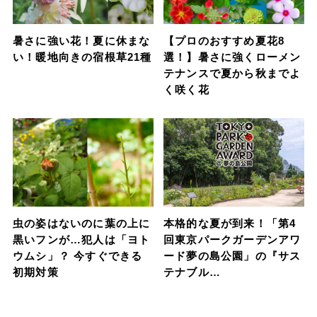
暑さに強い花！夏に休まな
【プロのおすすめ夏花8
い！暖地向きの宿根草21種
選！】暑さに強くローメン
テナンスで夏から秋までよ
く咲く花
虫の姿はないのに葉の上に
本格的な夏が到来！「第4
黒いフンが…犯人は「ヨト
回東京パークガーデンアワ
ウムシ」？ 今すぐできる
ード夢の島公園」の『サス
初期対策
テナブル…