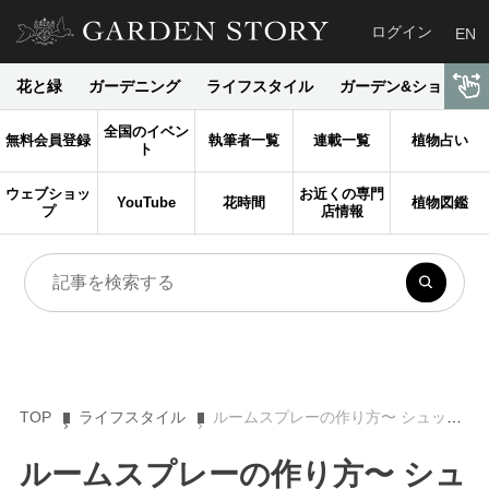
ログイン
EN
花と緑
ガーデニング
ライフスタイル
ガーデン&ショップ
全国のイベン
無料会員登録
執筆者一覧
連載一覧
植物占い
ト
ウェブショッ
お近くの専門
YouTube
花時間
植物図鑑
プ
店情報
TOP
ライフスタイル
ルームスプレーの作り方〜 シュッとひと吹きでストレス対策！＜精油活用術＞
ルームスプレーの作り方〜 シュ