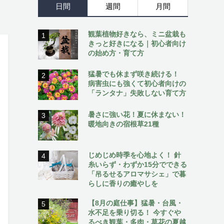
日間
週間
月間
観葉植物好きなら、ミニ盆栽も
1
きっと好きになる｜初心者向け
の始め方・育て方
猛暑でも休まず咲き続ける！
2
病害虫にも強くて初心者向けの
「ランタナ」失敗しない育て方
暑さに強い花！夏に休まない！
3
暖地向きの宿根草21種
じめじめ時季を心地よく！ 針
4
糸いらず・わずか15分でできる
「吊るせるアロマサシェ」で暮
らしに香りの癒やしを
【8月の庭仕事】猛暑・台風・
5
水不足を乗り切る！ 今すぐや
るべき観葉・多肉・草花の夏越