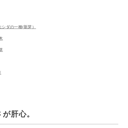
生シダの一種(新芽）
木
草
草
さが肝心。