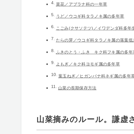
菜花／アブラナ科の一年草
うど／ウコギ科タラノキ属の多年草
こごみ(クサソテツ)／イワデンダ科多年
たらの芽／ウコギ科タラノキ属の落葉低
ふきのとう・ふき キク科フキ属の多年
よもぎ／キク科ヨモギ属の多年草
葉玉ねぎ／ヒガンバナ科ネギ属の多年
山菜の長期保存方法
山菜摘みのルール。謙虚