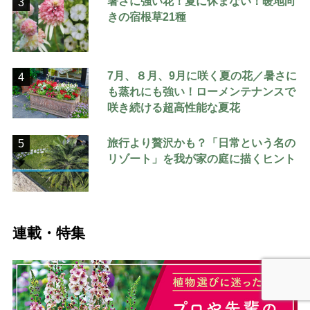
暑さに強い花！夏に休まない！暖地向
3
きの宿根草21種
7月、８月、9月に咲く夏の花／暑さに
4
も蒸れにも強い！ローメンテナンスで
咲き続ける超高性能な夏花
旅行より贅沢かも？「日常という名の
5
リゾート」を我が家の庭に描くヒント
連載・特集