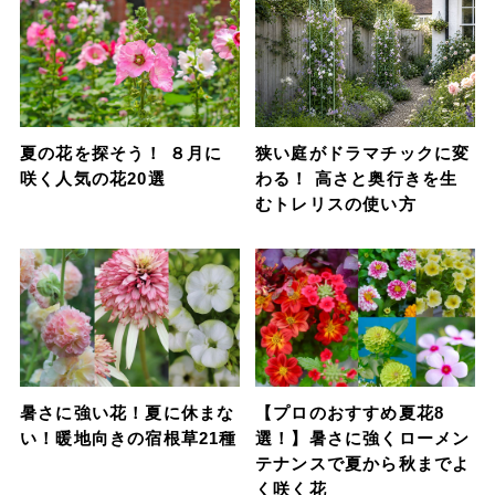
夏の花を探そう！ ８月に
狭い庭がドラマチックに変
咲く人気の花20選
わる！ 高さと奥行きを生
むトレリスの使い方
暑さに強い花！夏に休まな
【プロのおすすめ夏花8
い！暖地向きの宿根草21種
選！】暑さに強くローメン
テナンスで夏から秋までよ
く咲く花