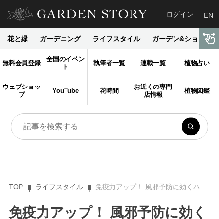
ログイン
EN
花と緑
ガーデニング
ライフスタイル
ガーデン&ショップ
全国のイベン
無料会員登録
執筆者一覧
連載一覧
植物占い
ト
ウェブショッ
お近くの専門
YouTube
花時間
植物図鑑
プ
店情報
TOP
ライフスタイル
免疫力アップ！ 風邪予防に効くハーブティーのブレンドレシピ
免疫力アップ！ 風邪予防に効く