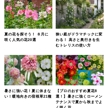
夏の花を探そう！ ８月に
狭い庭がドラマチックに変
咲く人気の花20選
わる！ 高さと奥行きを生
むトレリスの使い方
暑さに強い花！夏に休まな
【プロのおすすめ夏花8
い！暖地向きの宿根草21種
選！】暑さに強くローメン
テナンスで夏から秋までよ
く咲く花