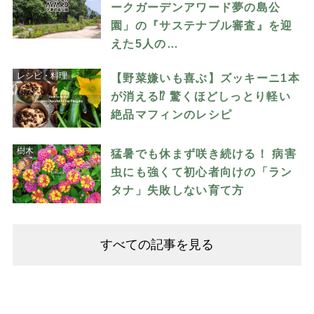
ークガーデンアワード夢の島公
園」の『サステナブル審査』を迎
えた5人の…
レシピ・料理
【野菜嫌いも喜ぶ】ズッキーニ1本
が消える⁉︎ 驚くほどしっとり軽い
絶品マフィンのレシピ
樹木
猛暑でも休まず咲き続ける！ 病害
虫にも強くて初心者向けの「ラン
タナ」失敗しない育て方
すべての記事を見る