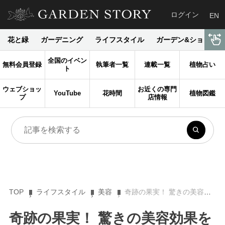
ログイン
EN
花と緑
ガーデニング
ライフスタイル
ガーデン&ショップ
全国のイベン
無料会員登録
執筆者一覧
連載一覧
植物占い
ト
ウェブショッ
お近くの専門
YouTube
花時間
植物図鑑
プ
店情報
TOP
ライフスタイル
美容
奇跡の果実！ 驚きの美容効果を持つ「リンゴ」を使ったコスメ３選［旬花秀粧］
奇跡の果実！ 驚きの美容効果を