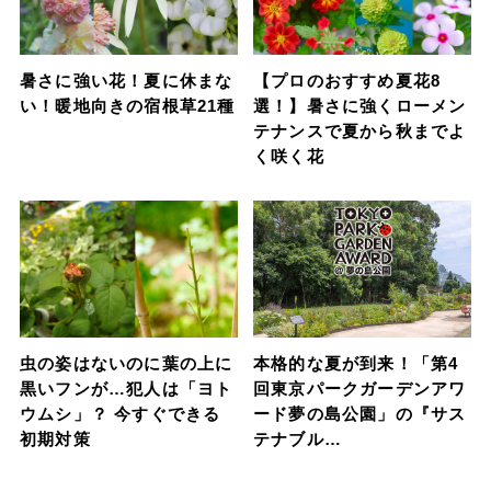
暑さに強い花！夏に休まな
【プロのおすすめ夏花8
い！暖地向きの宿根草21種
選！】暑さに強くローメン
テナンスで夏から秋までよ
く咲く花
虫の姿はないのに葉の上に
本格的な夏が到来！「第4
黒いフンが…犯人は「ヨト
回東京パークガーデンアワ
ウムシ」？ 今すぐできる
ード夢の島公園」の『サス
初期対策
テナブル…