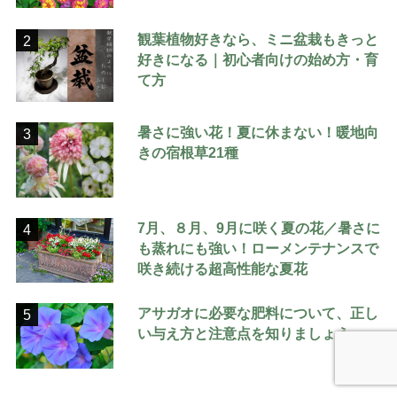
観葉植物好きなら、ミニ盆栽もきっと
2
好きになる｜初心者向けの始め方・育
て方
暑さに強い花！夏に休まない！暖地向
3
きの宿根草21種
7月、８月、9月に咲く夏の花／暑さに
4
も蒸れにも強い！ローメンテナンスで
咲き続ける超高性能な夏花
アサガオに必要な肥料について、正し
5
い与え方と注意点を知りましょう