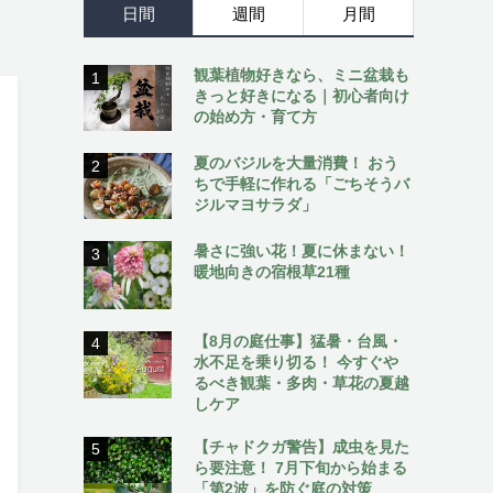
日間
週間
月間
観葉植物好きなら、ミニ盆栽も
1
きっと好きになる｜初心者向け
の始め方・育て方
夏のバジルを大量消費！ おう
2
ちで手軽に作れる「ごちそうバ
ジルマヨサラダ」
暑さに強い花！夏に休まない！
3
暖地向きの宿根草21種
【8月の庭仕事】猛暑・台風・
4
水不足を乗り切る！ 今すぐや
るべき観葉・多肉・草花の夏越
しケア
【チャドクガ警告】成虫を見た
5
ら要注意！ 7月下旬から始まる
「第2波」を防ぐ庭の対策