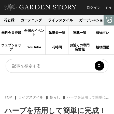
ログイン
EN
花と緑
ガーデニング
ライフスタイル
ガーデン&ショップ
全国のイベン
無料会員登録
執筆者一覧
連載一覧
植物占い
ト
ウェブショッ
お近くの専門
YouTube
花時間
植物図鑑
プ
店情報
TOP
ライフスタイル
暮らし
ハーブを活用して簡単に完成！ クリスマススワッグの作り方
ハーブを活用して簡単に完成！