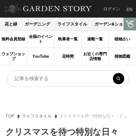
ログイン
EN
花と緑
ガーデニング
ライフスタイル
ガーデン&ショップ
全国のイベン
無料会員登録
執筆者一覧
連載一覧
植物占い
ト
ウェブショッ
お近くの専門
YouTube
花時間
植物図鑑
プ
店情報
TOP
ライフスタイル
クリスマスを待つ特別な日々 ドイツ風にアドベントを過ごしてみませんか？
クリスマスを待つ特別な日々