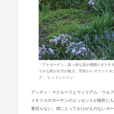
「アナガーデン」真っ赤な花が満開のキクモ
ラルな咲かせ方が魅力。手前から‘マウントタコ
ク’、‘レッドシャイン’。
アンディ・マクルーラとウィリアム・ウル
イギリスのガーデンのエッセンスが随所に
裏切らない、僕にとってかけがえのないガ