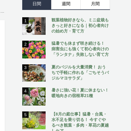
日間
週間
月間
】
観葉植物好きなら、ミニ盆栽も
1
きっと好きになる｜初心者向け
の始め方・育て方
猛暑でも休まず咲き続ける！
2
病害虫にも強くて初心者向けの
「ランタナ」失敗しない育て方
夏のバジルを大量消費！ おう
3
ちで手軽に作れる「ごちそうバ
ジルマヨサラダ」
暑さに強い花！夏に休まない！
4
暖地向きの宿根草21種
【8月の庭仕事】猛暑・台風・
5
水不足を乗り切る！ 今すぐや
るべき観葉・多肉・草花の夏越
しケア