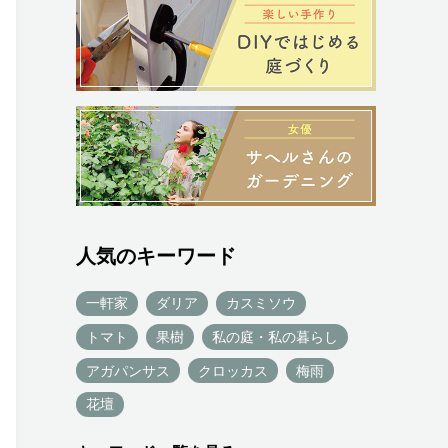
人気のキーワード
一軒家
ダリア
カスミソウ
トマト
果樹
私の庭・私の暮らし
アガパンサス
クロッカス
梅雨
花壇