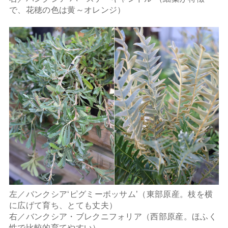
で、花穂の色は黄～オレンジ）
左／バンクシア‘ピグミーボッサム’（東部原産。枝を横
に広げて育ち、とても丈夫）
右／バンクシア・ブレクニフォリア（西部原産。ほふく
性で比較的育てやすい）