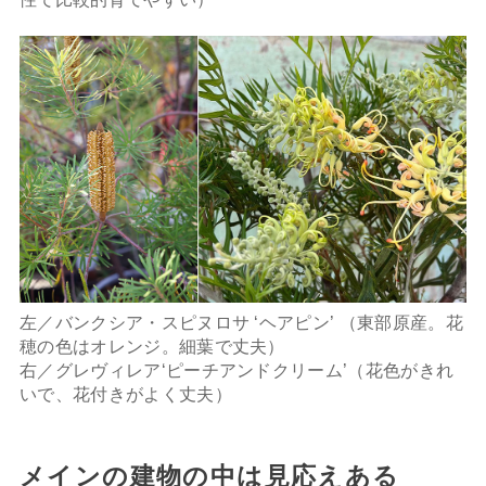
左／バンクシア・スピヌロサ ‘ヘアピン’ （東部原産。花
穂の色はオレンジ。細葉で丈夫）
右／グレヴィレア‘ピーチアンドクリーム’（花色がきれ
いで、花付きがよく丈夫）
メインの建物の中は見応えある