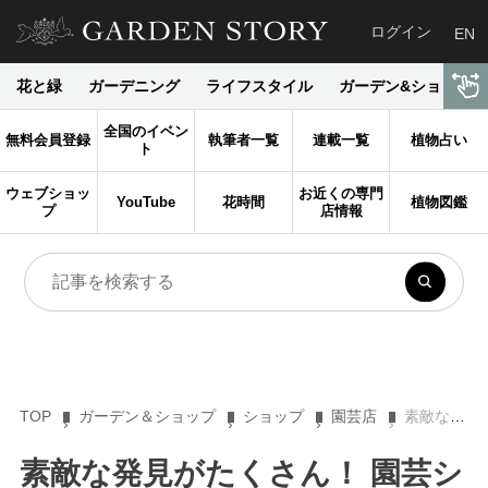
ログイン
EN
花と緑
ガーデニング
ライフスタイル
ガーデン&ショップ
全国のイベン
無料会員登録
執筆者一覧
連載一覧
植物占い
ト
ウェブショッ
お近くの専門
YouTube
花時間
植物図鑑
プ
店情報
TOP
ガーデン＆ショップ
ショップ
園芸店
素敵な発見がたくさん！ 園芸ショップ探訪39 埼玉「沼ノ上農園」
素敵な発見がたくさん！ 園芸シ