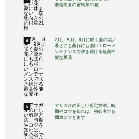
暖地向きの宿根草21種
7月、８月、9月に咲く夏の花／
4
暑さにも蒸れにも強い！ローメ
ンテナンスで咲き続ける超高性
能な夏花
アサガオの正しい剪定方法。時
5
期やコツを知れば、初心者でも
簡単にできます