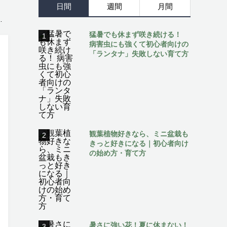
日間
週間
月間
猛暑でも休まず咲き続ける！
1
病害虫にも強くて初心者向けの
「ランタナ」失敗しない育て方
観葉植物好きなら、ミニ盆栽も
2
きっと好きになる｜初心者向け
の始め方・育て方
暑さに強い花！夏に休まない！
3