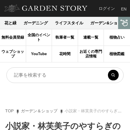
ログイン
EN
花と緑
ガーデニング
ライフスタイル
ガーデン&ショップ
全国のイベン
無料会員登録
執筆者一覧
連載一覧
植物占い
ト
ウェブショッ
お近くの専門
YouTube
花時間
植物図鑑
プ
店情報
TOP
ガーデン＆ショップ
小説家・林芙美子のやすらぎの家と庭【松本路子の庭をめぐる物語】
小説家・林芙美子のやすらぎの