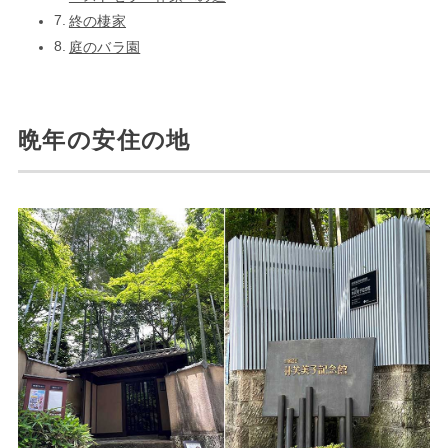
終の棲家
庭のバラ園
晩年の安住の地