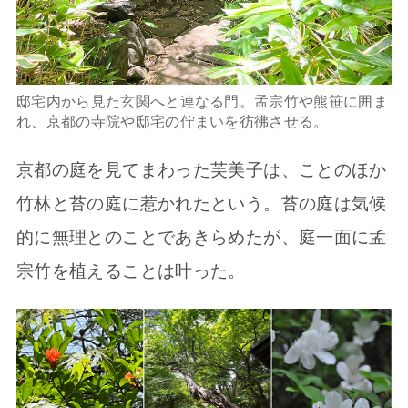
邸宅内から見た玄関へと連なる門。孟宗竹や熊笹に囲ま
れ、京都の寺院や邸宅の佇まいを彷彿させる。
京都の庭を見てまわった芙美子は、ことのほか
竹林と苔の庭に惹かれたという。苔の庭は気候
的に無理とのことであきらめたが、庭一面に孟
宗竹を植えることは叶った。