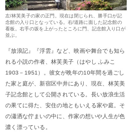
左/林芙美子の家の正門。現在は閉じられ、勝手口が記
念館の入り口となっている。右/道路に面した記念館の
看板。右手の坂を上がったところに門、記念館入り口が
並ぶ。
『放浪記』『浮雲』など、映画や舞台でも知ら
れる小説の作者、林芙美子（はやし ふみこ
1903－1951）。彼女が晩年の10年間を過ごし
た家と庭が、新宿区中井にあり、現在、林芙美
子記念館として公開されている。長い放浪生活
の果てに得た、安住の地ともいえる家や庭。そ
の瀟洒な佇まいの中に、作家の想いや人生が色
濃く漂っている。