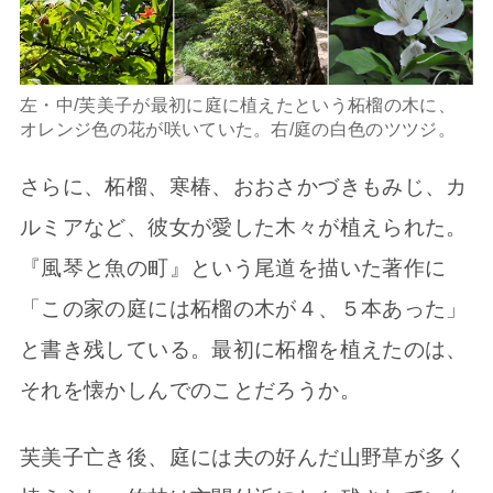
左・中/芙美子が最初に庭に植えたという柘榴の木に、
オレンジ色の花が咲いていた。右/庭の白色のツツジ。
さらに、柘榴、寒椿、おおさかづきもみじ、カ
ルミアなど、彼女が愛した木々が植えられた。
『風琴と魚の町』という尾道を描いた著作に
「この家の庭には柘榴の木が４、５本あった」
と書き残している。最初に柘榴を植えたのは、
それを懐かしんでのことだろうか。
芙美子亡き後、庭には夫の好んだ山野草が多く