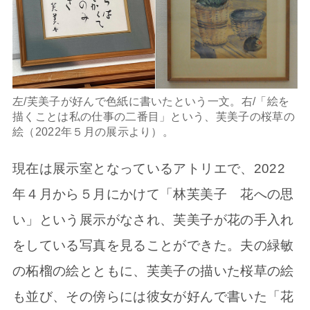
左/芙美子が好んで色紙に書いたという一文。右/「絵を
描くことは私の仕事の二番目」という、芙美子の桜草の
絵（2022年５月の展示より）。
現在は展示室となっているアトリエで、2022
年４月から５月にかけて「林芙美子 花への思
い」という展示がなされ、芙美子が花の手入れ
をしている写真を見ることができた。夫の緑敏
の柘榴の絵とともに、芙美子の描いた桜草の絵
も並び、その傍らには彼女が好んで書いた「花