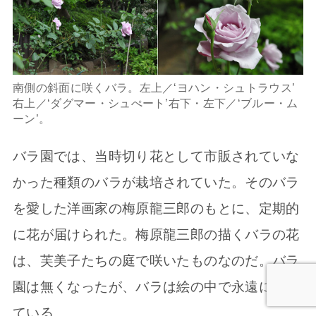
南側の斜面に咲くバラ。左上／‘ヨハン・シュトラウス’
右上／‘ダグマー・シュぺート’右下・左下／‘ブルー・ム
ーン’。
バラ園では、当時切り花として市販されていな
かった種類のバラが栽培されていた。そのバラ
を愛した洋画家の梅原龍三郎のもとに、定期的
に花が届けられた。梅原龍三郎の描くバラの花
は、芙美子たちの庭で咲いたものなのだ。バラ
園は無くなったが、バラは絵の中で永遠に生き
ている。