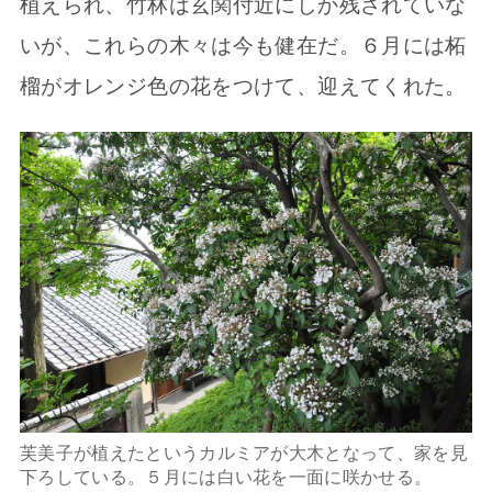
植えられ、竹林は玄関付近にしか残されていな
いが、これらの木々は今も健在だ。６月には柘
榴がオレンジ色の花をつけて、迎えてくれた。
芙美子が植えたというカルミアが大木となって、家を見
下ろしている。５月には白い花を一面に咲かせる。