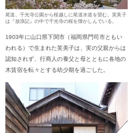
尾道、千光寺公園から桜越しに尾道水道を望む。芙美子
は『放浪記』の中で千光寺の桜を懐かしんでいる。
1903年に山口県下関市（福岡県門司市ともい
われる）で生まれた芙美子は、実の父親からは
認知されず、行商人の養父と母とともに各地の
木賃宿を転々とする幼少期を過ごした。