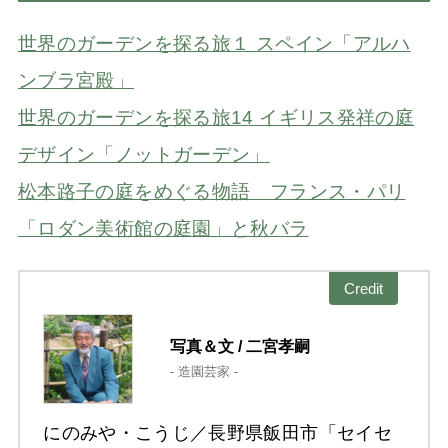
世界のガーデンを探る旅１ スペイン「アルハ
ンブラ宮殿」
世界のガーデンを探る旅14 イギリス発祥の庭
デザイン「ノットガーデン」
松本路子の庭をめぐる物語 フランス・パリ
「ロダン美術館の庭園」と秋バラ
Credit
写真＆文 / 二宮孝嗣
- 造園芸家 -
にのみや・こうじ／長野県飯田市「セイセ