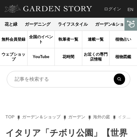
ログイン
EN
花と緑
ガーデニング
ライフスタイル
ガーデン&ショップ
全国のイベン
無料会員登録
執筆者一覧
連載一覧
植物占い
ト
ウェブショッ
お近くの専門
YouTube
花時間
植物図鑑
プ
店情報
TOP
ガーデン＆ショップ
ガーデン
海外の庭
イタリア「チボリ公園」【世界のガーデンを探る旅２】
イタリア「チボリ公園」【世界