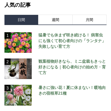
人気の記事
日間
週間
月間
猛暑でも休まず咲き続ける！ 病害虫
1
にも強くて初心者向けの「ランタナ」
失敗しない育て方
観葉植物好きなら、ミニ盆栽もきっと
2
好きになる｜初心者向けの始め方・育
て方
暑さに強い花！夏に休まない！暖地向
3
きの宿根草21種