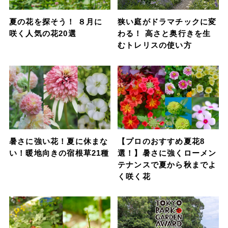
夏の花を探そう！ ８月に
狭い庭がドラマチックに変
咲く人気の花20選
わる！ 高さと奥行きを生
むトレリスの使い方
暑さに強い花！夏に休まな
【プロのおすすめ夏花8
い！暖地向きの宿根草21種
選！】暑さに強くローメン
テナンスで夏から秋までよ
く咲く花