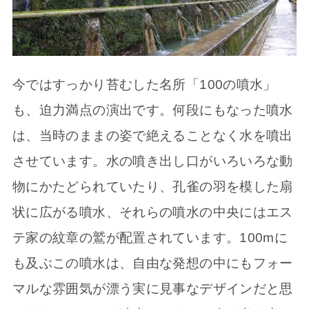
今ではすっかり苔むした名所「100の噴水」
も、迫力満点の演出です。何段にもなった噴水
は、当時のままの姿で絶えることなく水を噴出
させています。水の噴き出し口がいろいろな動
物にかたどられていたり、孔雀の羽を模した扇
状に広がる噴水、それらの噴水の中央にはエス
テ家の紋章の鷲が配置されています。100mに
も及ぶこの噴水は、自由な発想の中にもフォー
マルな雰囲気が漂う実に見事なデザインだと思