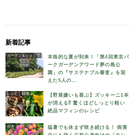
新着記事
ガーデン＆ショップ
本格的な夏が到来！「第4回東京パ
ークガーデンアワード夢の島公
園」の『サステナブル審査』を迎
えた5人の…
レシピ・料理
【野菜嫌いも喜ぶ】ズッキーニ1本
が消える⁉︎ 驚くほどしっとり軽い
絶品マフィンのレシピ
樹木
猛暑でも休まず咲き続ける！ 病害