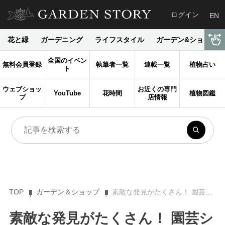
ログイン
EN
花と緑
ガーデニング
ライフスタイル
ガーデン&ショップ
全国のイベン
無料会員登録
執筆者一覧
連載一覧
植物占い
ト
ウェブショッ
お近くの専門
YouTube
花時間
植物図鑑
プ
店情報
TOP
ガーデン＆ショップ
素敵な発見がたくさん！ 園芸ショップ探訪25 埼玉「玄蕃ファーム」
素敵な発見がたくさん！ 園芸シ