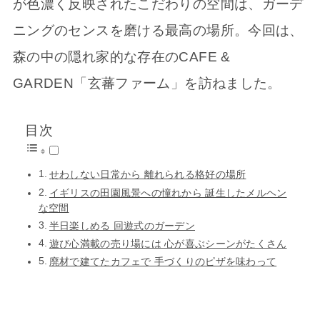
が色濃く反映されたこだわりの空間は、ガーデ
ニングのセンスを磨ける最高の場所。今回は、
森の中の隠れ家的な存在のCAFE &
GARDEN「玄蕃ファーム」を訪ねました。
目次
せわしない日常から 離れられる格好の場所
イギリスの田園風景への憧れから 誕生したメルヘン
な空間
半日楽しめる 回遊式のガーデン
遊び心満載の売り場には 心が喜ぶシーンがたくさん
廃材で建てたカフェで 手づくりのピザを味わって