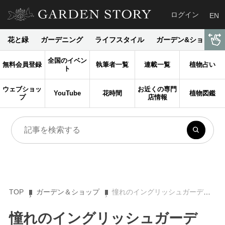
ログイン
EN
花と緑
ガーデニング
ライフスタイル
ガーデン&ショップ
全国のイベン
無料会員登録
執筆者一覧
連載一覧
植物占い
ト
ウェブショッ
お近くの専門
YouTube
花時間
植物図鑑
プ
店情報
TOP
ガーデン＆ショップ
憧れのイングリッシュガーデン コッツウォルズ地方へ旅する
憧れのイングリッシュガーデ