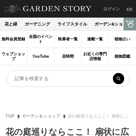
ログイン
EN
花と緑
ガーデニング
ライフスタイル
ガーデン&ショップ
全国のイベン
無料会員登録
執筆者一覧
連載一覧
植物占い
ト
ウェブショッ
お近くの専門
YouTube
花時間
植物図鑑
プ
店情報
TOP
ガーデン＆ショップ
花の庭巡りならここ！ 扇状に広がる大花壇が見事「とちぎ花センター」
花の庭巡りならここ！ 扇状に広