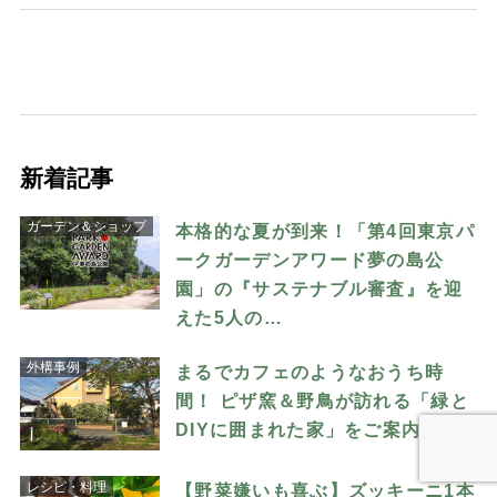
新着記事
ガーデン＆ショップ
本格的な夏が到来！「第4回東京パ
ークガーデンアワード夢の島公
園」の『サステナブル審査』を迎
えた5人の…
外構事例
まるでカフェのようなおうち時
間！ ピザ窯＆野鳥が訪れる「緑と
DIYに囲まれた家」をご案内
レシピ・料理
【野菜嫌いも喜ぶ】ズッキーニ1本