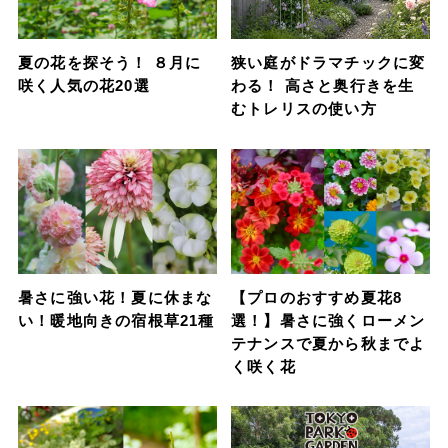
夏の花を探そう！ ８月に
狭い庭がドラマチックに変
咲く人気の花20選
わる！ 高さと奥行きを生
むトレリスの使い方
暑さに強い花！夏に休まな
【プロのおすすめ夏花8
い！暖地向きの宿根草21種
選！】暑さに強くローメン
テナンスで夏から秋までよ
く咲く花