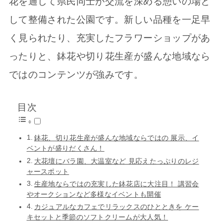
花を通して県民同士が交流を深める憩いの場と
して整備された公園です。新しい品種を一足早
く見られたり、充実したフラワーショップがあ
ったりと、鉢花や切り花生産が盛んな地域なら
ではのコンテンツが強みです。
目次
鉢花、切り花生産が盛んな地域ならではの 展示、イ
ベントが盛りだくさん！
大花壇にバラ園、大温室など 見応えたっぷりのレジ
ャースポット
生産地ならではの充実した鉢花店に大注目！ 講習会
やオークションなど多様なイベントも開催
カジュアルなカフェでリラックスのひとときを ケー
キセットと季節のソフトクリームが大人気！