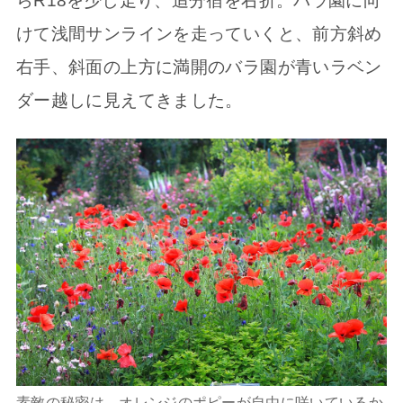
らR18を少し走り、追分宿を右折。バラ園に向
けて浅間サンラインを走っていくと、前方斜め
右手、斜面の上方に満開のバラ園が青いラベン
ダー越しに見えてきました。
素敵の秘密は、オレンジのポピーが自由に咲いているか