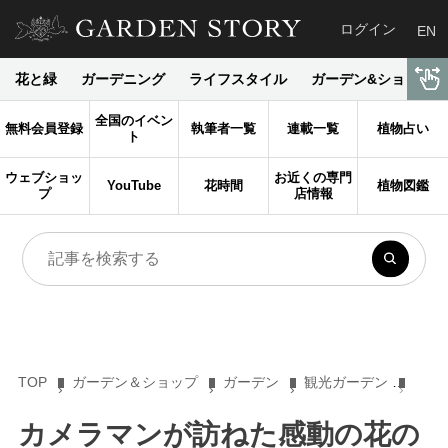
ログイン
EN
花と緑
ガーデニング
ライフスタイル
ガーデン&ショップ
全国のイベン
無料会員登録
執筆者一覧
連載一覧
植物占い
ト
ウェブショッ
お近くの専門
YouTube
花時間
植物図鑑
プ
店情報
TOP
ガーデン＆ショップ
ガーデン
観光ガーデン
カメ
カメラマンが訪ねた感動の花の