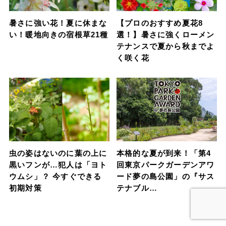
暑さに強い花！夏に休まな
【プロのおすすめ夏花8
い！暖地向きの宿根草21種
選！】暑さに強くローメン
テナンスで夏から秋までよ
く咲く花
虫の姿はないのに葉の上に
本格的な夏が到来！「第4
黒いフンが…犯人は「ヨト
回東京パークガーデンアワ
ウムシ」？ 今すぐできる
ード夢の島公園」の『サス
初期対策
テナブル…