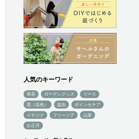
人気のキーワード
草花
ガーデングッズ
リース
黒（花色）
益虫
ポインセチア
イチジク
フリージア
山菜
お正月