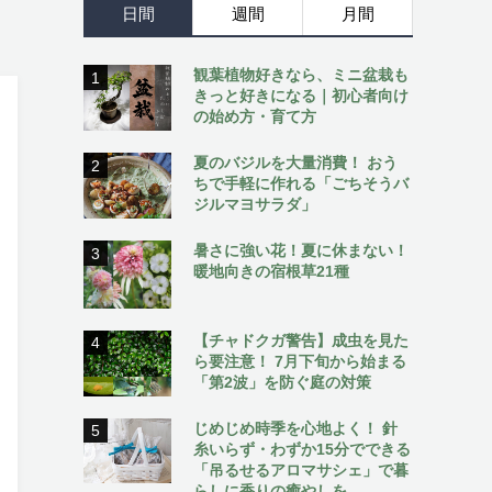
日間
週間
月間
観葉植物好きなら、ミニ盆栽も
1
きっと好きになる｜初心者向け
の始め方・育て方
夏のバジルを大量消費！ おう
2
ちで手軽に作れる「ごちそうバ
ジルマヨサラダ」
暑さに強い花！夏に休まない！
3
暖地向きの宿根草21種
【チャドクガ警告】成虫を見た
4
ら要注意！ 7月下旬から始まる
「第2波」を防ぐ庭の対策
じめじめ時季を心地よく！ 針
5
糸いらず・わずか15分でできる
「吊るせるアロマサシェ」で暮
らしに香りの癒やしを