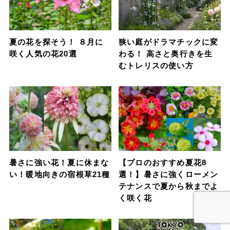
夏の花を探そう！ ８月に
狭い庭がドラマチックに変
咲く人気の花20選
わる！ 高さと奥行きを生
むトレリスの使い方
暑さに強い花！夏に休まな
【プロのおすすめ夏花8
い！暖地向きの宿根草21種
選！】暑さに強くローメン
テナンスで夏から秋までよ
く咲く花