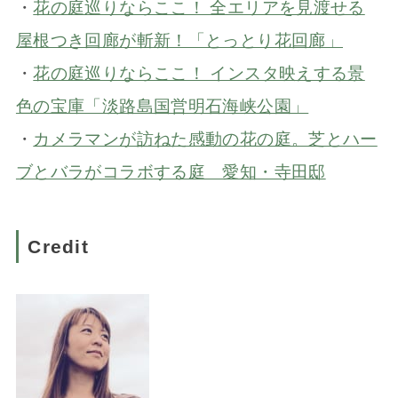
・
花の庭巡りならここ！ 全エリアを見渡せる
屋根つき回廊が斬新！「とっとり花回廊」
・
花の庭巡りならここ！ インスタ映えする景
色の宝庫「淡路島国営明石海峡公園」
・
カメラマンが訪ねた感動の花の庭。芝とハー
ブとバラがコラボする庭 愛知・寺田邸
Credit