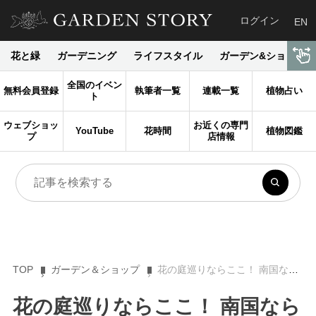
ログイン
EN
花と緑
ガーデニング
ライフスタイル
ガーデン&ショップ
全国のイベン
無料会員登録
執筆者一覧
連載一覧
植物占い
ト
ウェブショッ
お近くの専門
YouTube
花時間
植物図鑑
プ
店情報
TOP
ガーデン＆ショップ
花の庭巡りならここ！ 南国ならではの植生が楽しめる「フラワーパークかごしま」
花の庭巡りならここ！ 南国なら