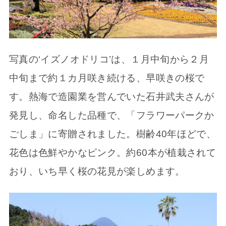
写真の‘イズノオドリコ’は、１月中旬から２月
中旬まで約１カ月咲き続ける、早咲きの桜で
す。熱海で造園業を営んでいた石井武夫さんが
発見し、命名した品種で、「フラワーパークか
ごしま」に寄贈されました。樹齢40年ほどで、
花色は色鮮やかなピンク。約60本が植栽されて
おり、いち早く桜の花見が楽しめます。