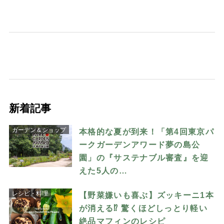
新着記事
ガーデン＆ショップ
本格的な夏が到来！「第4回東京パ
ークガーデンアワード夢の島公
園」の『サステナブル審査』を迎
えた5人の…
レシピ・料理
【野菜嫌いも喜ぶ】ズッキーニ1本
が消える⁉︎ 驚くほどしっとり軽い
絶品マフィンのレシピ