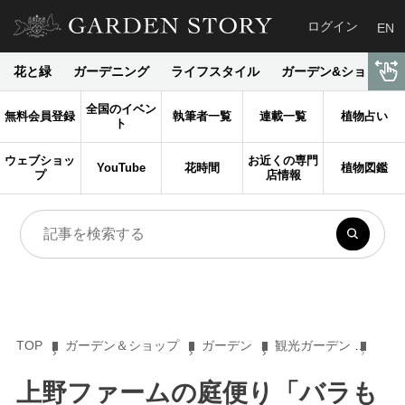
ログイン
EN
花と緑
ガーデニング
ライフスタイル
ガーデン&ショップ
全国のイベン
無料会員登録
執筆者一覧
連載一覧
植物占い
ト
ウェブショッ
お近くの専門
YouTube
花時間
植物図鑑
プ
店情報
TOP
ガーデン＆ショップ
ガーデン
観光ガーデン
上野
上野ファームの庭便り「バラも