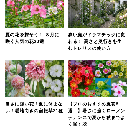
夏の花を探そう！ ８月に
狭い庭がドラマチックに変
咲く人気の花20選
わる！ 高さと奥行きを生
むトレリスの使い方
暑さに強い花！夏に休まな
【プロのおすすめ夏花8
い！暖地向きの宿根草21種
選！】暑さに強くローメン
テナンスで夏から秋までよ
く咲く花