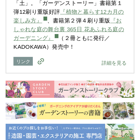
「土」。「ガーデンストーリー」書籍第１
弾12刷り重版好評
『植物と暮らす12カ月の
楽しみ方』
、書籍第２弾４刷り重版
『お
しゃれな庭の舞台裏 365日 花あふれる庭の
ガーデニング』
（２冊ともに発行／
KADOKAWA）発売中！
リンク
詳細を見る