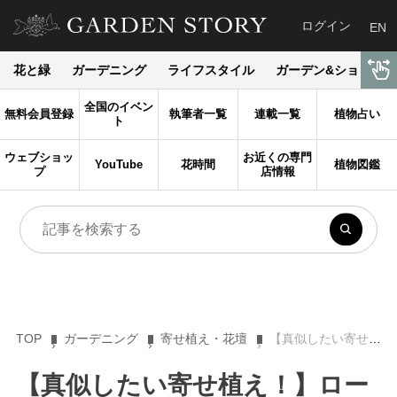
ログイン
EN
花と緑
ガーデニング
ライフスタイル
ガーデン&ショップ
全国のイベン
無料会員登録
執筆者一覧
連載一覧
植物占い
ト
ウェブショッ
お近くの専門
YouTube
花時間
植物図鑑
プ
店情報
TOP
ガーデニング
寄せ植え・花壇
【真似したい寄せ植え！】ローメンテナンス＆春まで長もちする冬のおしゃれな寄せ植え
【真似したい寄せ植え！】ロー