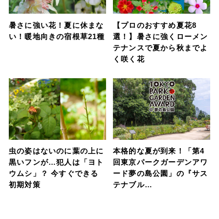
暑さに強い花！夏に休まな
【プロのおすすめ夏花8
い！暖地向きの宿根草21種
選！】暑さに強くローメン
テナンスで夏から秋までよ
く咲く花
虫の姿はないのに葉の上に
本格的な夏が到来！「第4
黒いフンが…犯人は「ヨト
回東京パークガーデンアワ
ウムシ」？ 今すぐできる
ード夢の島公園」の『サス
初期対策
テナブル…