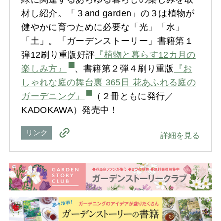
材し紹介。「３and garden」の３は植物が
健やかに育つために必要な「光」「水」
「土」。「ガーデンストーリー」書籍第１
弾12刷り重版好評
『植物と暮らす12カ月の
楽しみ方』
、書籍第２弾４刷り重版
『お
しゃれな庭の舞台裏 365日 花あふれる庭の
ガーデニング』
（２冊ともに発行／
KADOKAWA）発売中！
リンク
詳細を見る