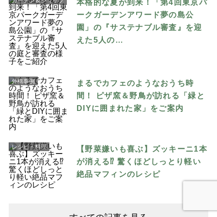
ガーデン＆ショップ
本格的な夏が到来！「第4回東京パ
ークガーデンアワード夢の島公
園」の『サステナブル審査』を迎
えた5人の…
外構事例
まるでカフェのようなおうち時
間！ ピザ窯＆野鳥が訪れる「緑と
DIYに囲まれた家」をご案内
レシピ・料理
【野菜嫌いも喜ぶ】ズッキーニ1本
が消える⁉︎ 驚くほどしっとり軽い
絶品マフィンのレシピ