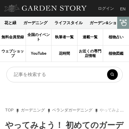
ログイン
EN
花と緑
ガーデニング
ライフスタイル
ガーデン&ショップ
全国のイベン
無料会員登録
執筆者一覧
連載一覧
植物占い
ト
ウェブショッ
お近くの専門
YouTube
花時間
植物図鑑
プ
店情報
TOP
ガーデニング
ベランダガーデニング
やってみよう！ 初めてのガーデニング。ベランダガーデンを成功に導くための構成のコツ
やってみよう！ 初めてのガーデ