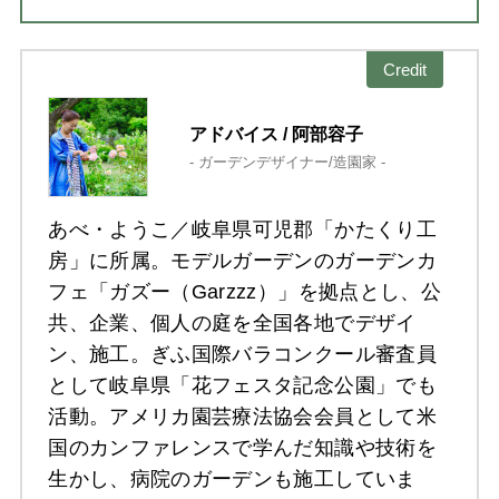
Credit
アドバイス / 阿部容子
- ガーデンデザイナー/造園家 -
あべ・ようこ／岐阜県可児郡「かたくり工
房」に所属。モデルガーデンのガーデンカ
フェ「ガズー（Garzzz）」を拠点とし、公
共、企業、個人の庭を全国各地でデザイ
ン、施工。ぎふ国際バラコンクール審査員
として岐阜県「花フェスタ記念公園」でも
活動。アメリカ園芸療法協会会員として米
国のカンファレンスで学んだ知識や技術を
生かし、病院のガーデンも施工していま