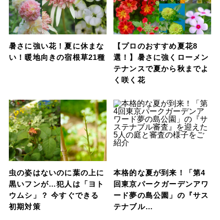
暑さに強い花！夏に休まな
【プロのおすすめ夏花8
い！暖地向きの宿根草21種
選！】暑さに強くローメン
テナンスで夏から秋までよ
く咲く花
虫の姿はないのに葉の上に
本格的な夏が到来！「第4
黒いフンが…犯人は「ヨト
回東京パークガーデンアワ
ウムシ」？ 今すぐできる
ード夢の島公園」の『サス
初期対策
テナブル…