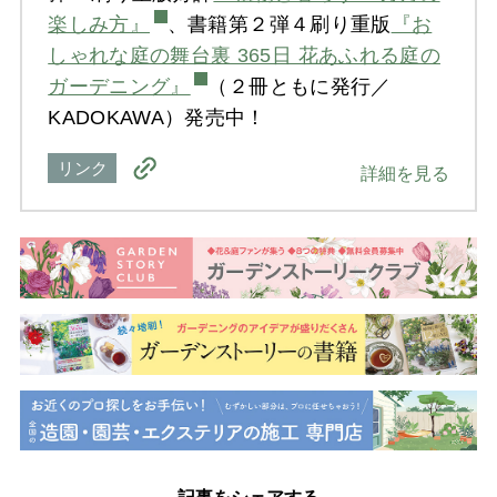
楽しみ方』
、書籍第２弾４刷り重版
『お
しゃれな庭の舞台裏 365日 花あふれる庭の
ガーデニング』
（２冊ともに発行／
KADOKAWA）発売中！
リンク
詳細を見る