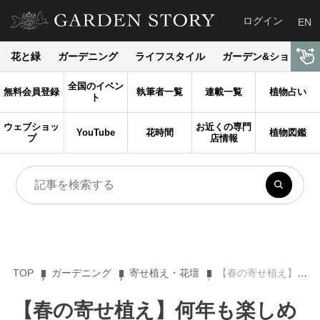
ログイン
EN
花と緑
ガーデニング
ライフスタイル
ガーデン&ショップ
全国のイベン
無料会員登録
執筆者一覧
連載一覧
植物占い
ト
ウェブショッ
お近くの専門
YouTube
花時間
植物図鑑
プ
店情報
TOP
ガーデニング
寄せ植え・花壇
【春の寄せ植え】何年も楽しめるクリスマスローズの寄せ植え
【春の寄せ植え】何年も楽しめ