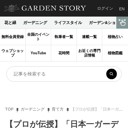
ログイン
EN
花と緑
ガーデニング
ライフスタイル
ガーデン&ショップ
全国のイベン
無料会員登録
執筆者一覧
連載一覧
植物占い
ト
ウェブショッ
お近くの専門
YouTube
花時間
植物図鑑
プ
店情報
TOP
ガーデニング
育て方
【プロが伝授】「日本一ガーデニングを楽しむ男」がイチ押しのガーデニングの楽しみ６選
【プロが伝授】「日本一ガーデ