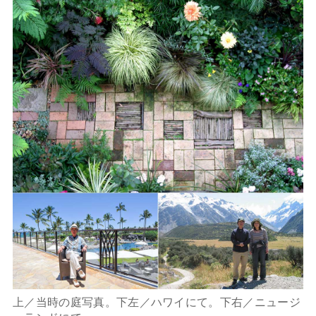
上／当時の庭写真。下左／ハワイにて。下右／ニュージ