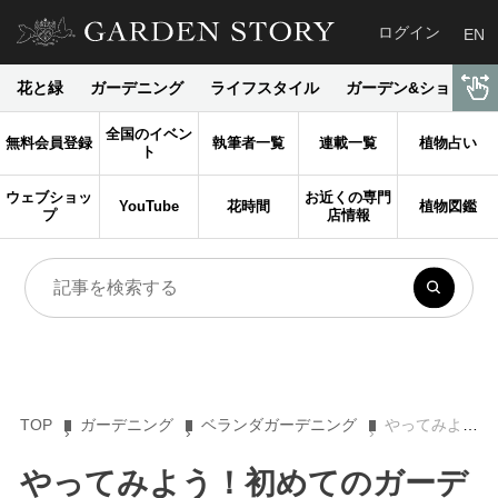
ログイン
EN
花と緑
ガーデニング
ライフスタイル
ガーデン&ショップ
全国のイベン
無料会員登録
執筆者一覧
連載一覧
植物占い
ト
ウェブショッ
お近くの専門
YouTube
花時間
植物図鑑
プ
店情報
TOP
ガーデニング
ベランダガーデニング
やってみよう！初めてのガーデニング。Step2は空間づくりのイメージを固めよう
やってみよう！初めてのガーデ