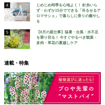
じめじめ時季を心地よく！ 針糸いら
4
ず・わずか15分でできる「吊るせるア
ロマサシェ」で暮らしに香りの癒やし
を
【8月の庭仕事】猛暑・台風・水不足
5
を乗り切る！ 今すぐやるべき観葉・
多肉・草花の夏越しケア
連載・特集