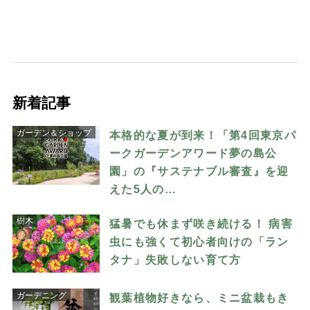
新着記事
ガーデン＆ショップ
本格的な夏が到来！「第4回東京パ
ークガーデンアワード夢の島公
園」の『サステナブル審査』を迎
えた5人の…
樹木
猛暑でも休まず咲き続ける！ 病害
虫にも強くて初心者向けの「ラン
タナ」失敗しない育て方
ガーデニング
観葉植物好きなら、ミニ盆栽もき