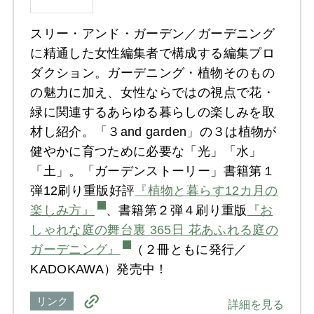
スリー・アンド・ガーデン／ガーデニング
に精通した女性編集者で構成する編集プロ
ダクション。ガーデニング・植物そのもの
の魅力に加え、女性ならではの視点で花・
緑に関連するあらゆる暮らしの楽しみを取
材し紹介。「３and garden」の３は植物が
健やかに育つために必要な「光」「水」
「土」。「ガーデンストーリー」書籍第１
弾12刷り重版好評
『植物と暮らす12カ月の
楽しみ方』
、書籍第２弾４刷り重版
『お
しゃれな庭の舞台裏 365日 花あふれる庭の
ガーデニング』
（２冊ともに発行／
KADOKAWA）発売中！
リンク
詳細を見る