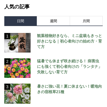
人気の記事
日間
週間
月間
観葉植物好きなら、ミニ盆栽もきっと
1
好きになる｜初心者向けの始め方・育
て方
猛暑でも休まず咲き続ける！ 病害虫
2
にも強くて初心者向けの「ランタナ」
失敗しない育て方
暑さに強い花！夏に休まない！暖地向
3
きの宿根草21種