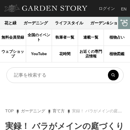
ログイン
EN
花と緑
ガーデニング
ライフスタイル
ガーデン&ショップ
全国のイベン
無料会員登録
執筆者一覧
連載一覧
植物占い
ト
ウェブショッ
お近くの専門
YouTube
花時間
植物図鑑
プ
店情報
TOP
ガーデニング
育て方
実録！ バラがメインの庭づくり第18回「バラが満開 移植して３年目の５月の庭」
実録！ バラがメインの庭づくり