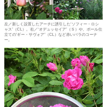
左／新しく設置したアーチに誘引した‘ソフィー・ロシ
ャス’（CL）。右／‘オデュッセイア’（Ｓ）や、ポール仕
立ての‘ギー・サヴォア’（CL）など赤いバラのコーナ
ー。