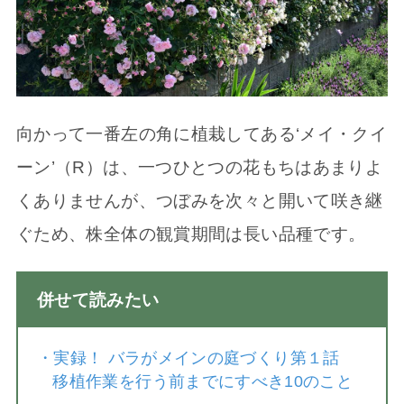
向かって一番左の角に植栽してある‘メイ・クイ
ーン’（R）は、一つひとつの花もちはあまりよ
くありませんが、つぼみを次々と開いて咲き継
ぐため、株全体の観賞期間は長い品種です。
併せて読みたい
・
実録！ バラがメインの庭づくり第１話
移植作業を行う前までにすべき10のこと