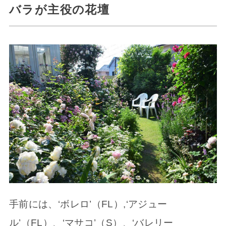
バラが主役の花壇
手前には、‘ボレロ’（FL）,‘アジュー
ル’（FL）、‘マサコ’（S）、‘バレリー