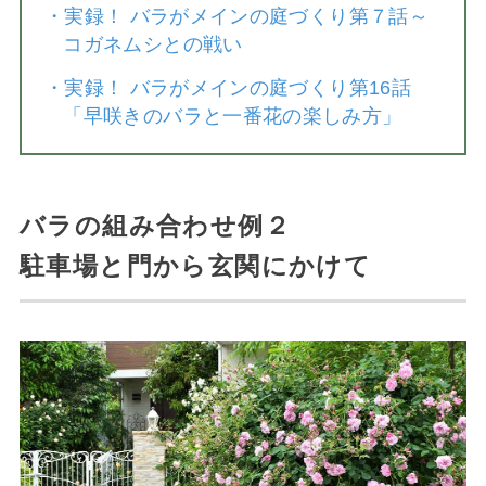
・
実録！ バラがメインの庭づくり第７話～
コガネムシとの戦い
・
実録！ バラがメインの庭づくり第16話
「早咲きのバラと一番花の楽しみ方」
バラの組み合わせ例２
駐車場と門から玄関にかけて